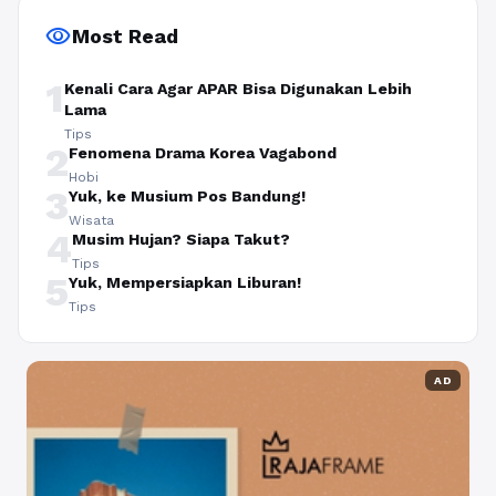
visibility
Most Read
1
Kenali Cara Agar APAR Bisa Digunakan Lebih
Lama
Tips
2
Fenomena Drama Korea Vagabond
Hobi
3
Yuk, ke Musium Pos Bandung!
Wisata
4
Musim Hujan? Siapa Takut?
Tips
5
Yuk, Mempersiapkan Liburan!
Tips
AD