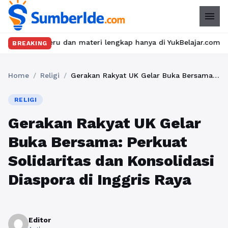
menu
ru dan materi lengkap hanya di YukBelajar.com. Mulai langkah su
BREAKING
Home
/
Religi
/
Gerakan Rakyat UK Gelar Buka Bersama: Perkuat Solidaritas dan Konsolidasi Diaspora di Inggris Raya
RELIGI
Gerakan Rakyat UK Gelar
Buka Bersama: Perkuat
Solidaritas dan Konsolidasi
Diaspora di Inggris Raya
Editor