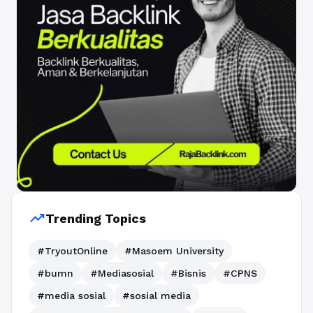
trending_up
Trending Topics
#TryoutOnline
#Masoem University
#bumn
#Mediasosial
#Bisnis
#CPNS
#media sosial
#sosial media