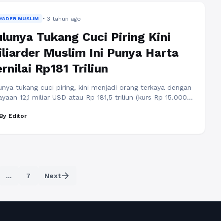
ah satu korban penipuan ...
Baca Selengkapnya
• 3 tahun ago
LYADER MUSLIM
lunya Tukang Cuci Piring Kini
liarder Muslim Ini Punya Harta
rnilai Rp181 Triliun
unya tukang cuci piring, kini menjadi orang terkaya dengan
yaan 12,1 miliar USD atau Rp 181,5 triliun (kurs Rp 15.000
 USD). Kesuksesan harus diraih melalui kerja keras,
By Editor
ekunan dan proses yang panjang. Sama seperti
rang miliarder Muslim bernama Shahid Khan. Shahid
n adalah miliarder Muslim yang melalui proses panjang
uk mendapatkan gelar miliarder. Dia pernah menjadi
uci piring di sebuah ...
Baca Selengkapnya
arrow_forward
…
7
Next