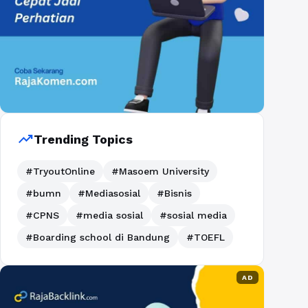
trending_up
Trending Topics
#TryoutOnline
#Masoem University
#bumn
#Mediasosial
#Bisnis
#CPNS
#media sosial
#sosial media
#Boarding school di Bandung
#TOEFL
AD