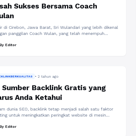
isah Sukses Bersama Coach
ulan
ir di Cirebon, Jawa Barat, Sri Wulandari yang lebih dikenal
gan panggilan Coach Wulan, yang telah menempuh
jalanan panjang dan inspiratif dalam dunia manajemen
By Editor
ber daya manusia (SDM). Dengan pengalaman lebih dari
 dekade di dunia korporasi sebagai eksekutif C-Level di
bagai perusahaan multinasional, Coach Wulan kini dikenal
agai satu figure penting dalam pengembangan SDM ...
a Selengkapnya
• 2 tahun ago
CKLINKBERKUALITAS
 Sumber Backlink Gratis yang
rus Anda Ketahui
am dunia SEO, backlink tetap menjadi salah satu faktor
ting untuk meningkatkan peringkat website di mesin
cari. Meskipun kualitas lebih penting daripada kuantitas,
By Editor
iliki berbagai sumber backlink dapat membantu
ingkatkan otoritas domain Anda. Berikut adalah 10