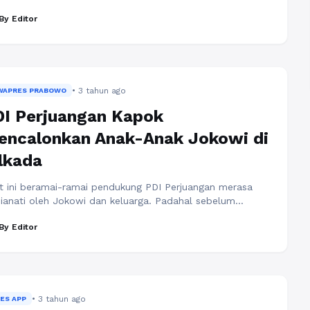
 Neuralink, Musk telah memberikan inspirasi kepada
By Editor
aan orang di seluruh dunia. Keberhasilannya dalam
ciptakan perusahaan-perusahaan revolusioner dan visi
a depan yang ambisius telah membuktikan bahwa
gan tekad dan keberanian, segalanya mungkin. Salah satu
pirasi kehidupan yang dapat ...
Baca Selengkapnya
• 3 tahun ago
WAPRES PRABOWO
I Perjuangan Kapok
encalonkan Anak-Anak Jokowi di
lkada
t ini beramai-ramai pendukung PDI Perjuangan merasa
hianati oleh Jokowi dan keluarga. Padahal sebelum
pres, Jokowi sudah bilang, mau cawe-cawe/turut campur
By Editor
uk memenangkan salah satu pasangan. Tapi setelah
ran menjadi cawapres Prabowo Subianto, Jokowi bilang
 netral, apakah Anda percaya? Mulai dari Butet K, Denny
egar, Edy Kuntadi, dll menyuarakan di media sosial
tang pengkhianatan ...
Baca Selengkapnya
• 3 tahun ago
IES APP