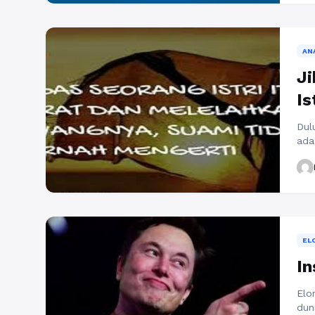
sum
Pro
car
AN
Ji
Is
Dulu
ada
ban
bel
men
Lal
lal
Sel
EL
In
Elo
dun