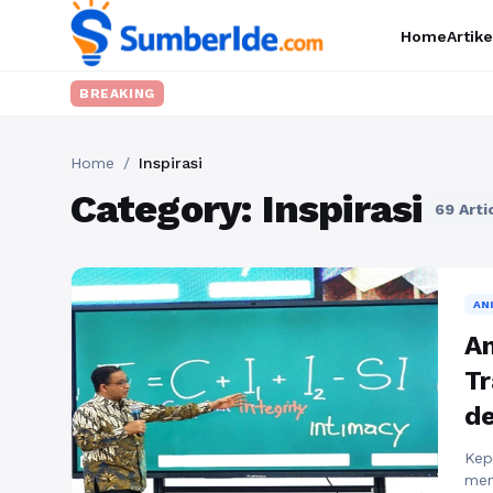
Home
Artike
BREAKING
Home
/
Inspirasi
Category: Inspirasi
69 Arti
AN
A
Tr
de
Kep
men