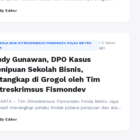
yat dalam momen Peringatan HUT RI ke-78 di Waduk
By Editor
ak Bulus, Jakarta Selatan, pada Kamis (17/8). Pada pukul
30 WIB, upacara dimulai dengan Anies yang tiba di lokasi
ama istri, Fery Farhati, serta anggota keluarga lainnya.
eka tidak hanya hadir sebagai tamu, ...
Baca
engkapnya
• 3 tahun
NERJA BAIK DITRESKRIMSUS FISMONDEV POLDA METRO
ago
A
udy Gunawan, DPO Kasus
nipuan Sekolah Bisnis,
tangkap di Grogol oleh Tim
treskrimsus Fismondev
ARTA – Tim Ditreskrimsus Fismondev Polda Metro Jaya
hasil menangkap pelaku tindak pidana penipuan dan atau
ggelapan dan atau TPPU, R Gunawan (RG), di Grogol,
By Editor
amburan, Jakarta Barat pada Jumat (28/7/2023).
angkapan ini berdasarkan Laporan Kepolisian No
1102/III/2018/PMJ/Ditreskrimsus yang diajukan oleh Korban
xander Foe pada tanggal 1 Maret 2018. Alexander Foe,