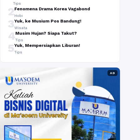
Tips
2
Fenomena Drama Korea Vagabond
Hobi
3
Yuk, ke Musium Pos Bandung!
Wisata
4
Musim Hujan? Siapa Takut?
Tips
5
Yuk, Mempersiapkan Liburan!
Tips
AD