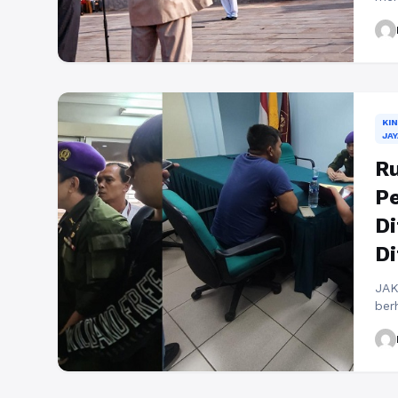
rak
Leb
07.
bers
Mer
Sel
KI
JAY
R
Pe
Di
Di
JAK
ber
pen
Pet
Pen
LP/
Ale