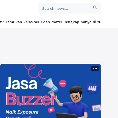
search
u dan materi lengkap hanya di YukBelajar.com. Mulai langkah suk
AD