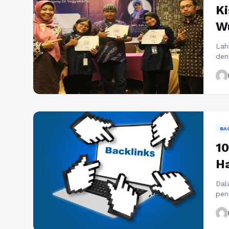
K
W
Lah
den
per
sum
dua
ber
seb
Bac
BA
10
Ha
Dal
pen
pen
mem
men