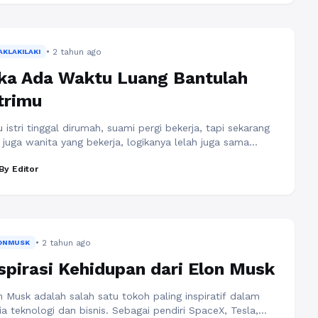
ber backlink gratis yang patut Anda pertimbangkan:
fil Media Sosial Memanfaatkan profil media sosial adalah
a mudah dan gratis ...
Baca Selengkapnya
• 2 tahun ago
AKLAKILAKI
ka Ada Waktu Luang Bantulah
trimu
 istri tinggal dirumah, suami pergi bekerja, tapi sekarang
 juga wanita yang bekerja, logikanya lelah juga sama
yaknya kan? Namun sesampainya dirumah, sang istri
By Editor
um sempat membuka jilbabnya langsung menuju dapur
gambl beras dan memasukkan ke dalam rice cooker.
u membuka kulkas dan mengeluarkan ikan dan sayuran
u mulai memasak. Pada saat yang sama, ...
Baca
engkapnya
• 2 tahun ago
ONMUSK
spirasi Kehidupan dari Elon Musk
n Musk adalah salah satu tokoh paling inspiratif dalam
ia teknologi dan bisnis. Sebagai pendiri SpaceX, Tesla,