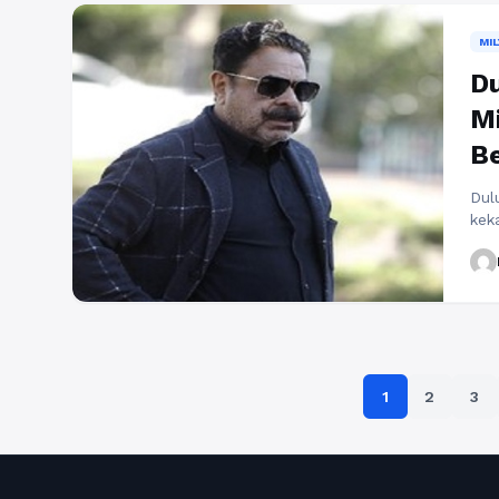
sal
MI
Du
Mi
Be
Dul
keka
per
ket
seo
Kha
unt
penc
1
2
3