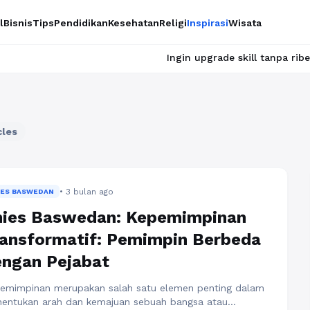
l
Bisnis
Tips
Pendidikan
Kesehatan
Religi
Inspirasi
Wisata
Ingin upgrade skill tanpa ribet? Temukan kelas ser
cles
• 3 bulan ago
IES BASWEDAN
nies Baswedan: Kepemimpinan
ansformatif: Pemimpin Berbeda
ngan Pejabat
emimpinan merupakan salah satu elemen penting dalam
entukan arah dan kemajuan sebuah bangsa atau