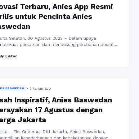
ovasi Terbaru, Anies App Resmi
rilis untuk Pencinta Anies
aswedan
arta Selatan, 30 Agustus 2023 – Dalam upaya
perkuat persatuan dan mendukung perubahan positif,
retariat Bersama Koalisi Perubahan dan Persatuan (KPP)
By Editor
ayakan Grand Launching Anies App: Menjaga Suara,
gawal Perubahan. Acara bersejarah ini berlangsung di
an Brawijaya X, Jakarta Selatan, dan telah menjadi pusat
hatian, karena mengintegrasikan teknologi dan semangat
bahan. Aplikasi revolusioner ini, yang ...
Baca
engkapnya
• 3 tahun ago
IES BASWEDAN
sah Inspiratif, Anies Baswedan
rayakan 17 Agustus dengan
arga Jakarta
arta – Eks Gubernur DKI Jakarta, Anies Baswedan,
ampilkan kesederhanaan dan kedekatannya dengan