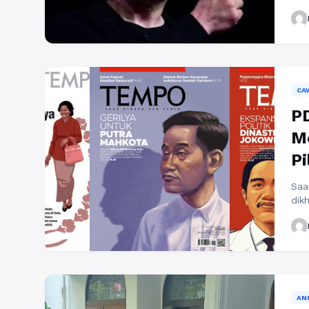
dan
jut
men
mas
den
ins
CA
PD
M
Pi
Saa
dik
pil
unt
Gib
mau
Sir
ten
AN