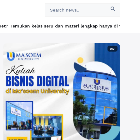
search
 seru dan materi lengkap hanya di YukBelajar.com. Mulai langkah 
AD