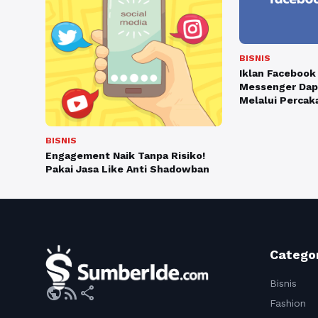
BISNIS
Iklan Facebook
Messenger Dap
Melalui Percak
BISNIS
Engagement Naik Tanpa Risiko!
Pakai Jasa Like Anti Shadowban
Catego
Bisnis
public
rss_feed
share
Fashion