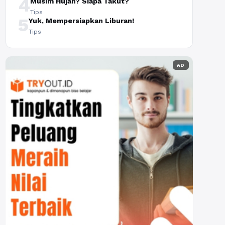
4
Musim Hujan? Siapa Takut?
Tips
5
Yuk, Mempersiapkan Liburan!
Tips
AD