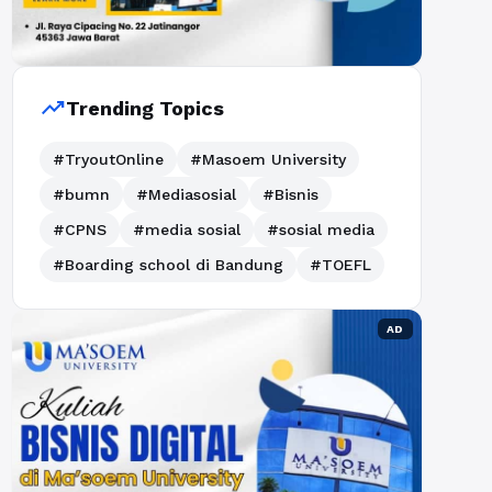
trending_up
Trending Topics
#TryoutOnline
#Masoem University
#bumn
#Mediasosial
#Bisnis
#CPNS
#media sosial
#sosial media
#Boarding school di Bandung
#TOEFL
AD