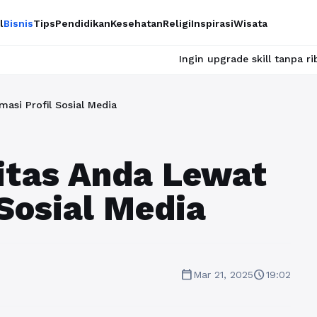
l
Bisnis
Tips
Pendidikan
Kesehatan
Religi
Inspirasi
Wisata
Ingin upgrade skill tanpa ribet? Temukan kelas
asi Profil Sosial Media
itas Anda Lewat
 Sosial Media
calendar_today
schedule
Mar 21, 2025
19:02