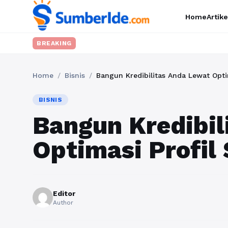
Home
Artike
BREAKING
Home
/
Bisnis
/
Bangun Kredibilitas Anda Lewat Optim
BISNIS
Bangun Kredibil
Optimasi Profil
Editor
Author