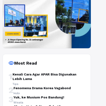
visibility
Most Read
1
Kenali Cara Agar APAR Bisa Digunakan
Lebih Lama
Tips
2
Fenomena Drama Korea Vagabond
Hobi
3
Yuk, ke Musium Pos Bandung!
Wisata