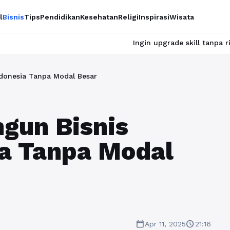
l
Bisnis
Tips
Pendidikan
Kesehatan
Religi
Inspirasi
Wisata
Ingin upgrade skill tanpa ribet? Temukan ke
Indonesia Tanpa Modal Besar
gun Bisnis
sia Tanpa Modal
calendar_today
schedule
Apr 11, 2025
21:16