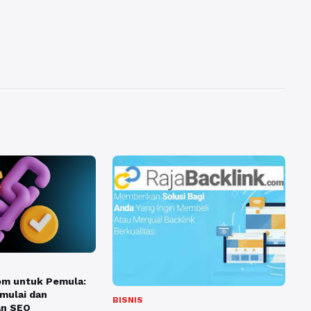
om untuk Pemula:
mulai dan
BISNIS
an SEO