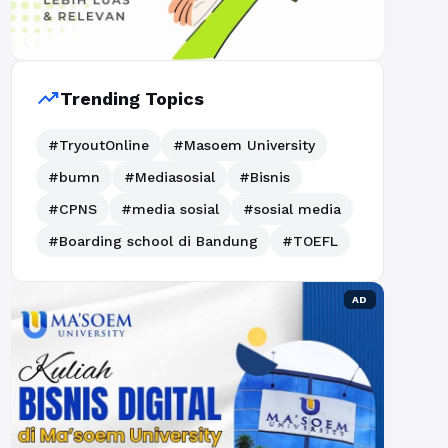
trending_up
Trending Topics
#TryoutOnline
#Masoem University
#bumn
#Mediasosial
#Bisnis
#CPNS
#media sosial
#sosial media
#Boarding school di Bandung
#TOEFL
AD