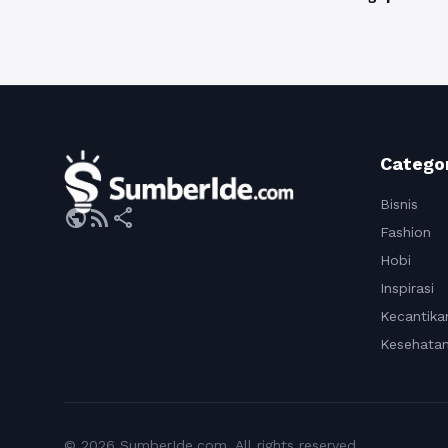
Catego
Bisnis
public
rss_feed
share
Fashion
Hobi
Inspirasi
Kecantika
Kesehata
© 2026 SumberIde.com. All rights reserved.