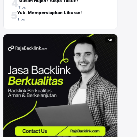
4
Musim Hujan? Siapa Takut?
Tips
5
Yuk, Mempersiapkan Liburan!
Tips
AD