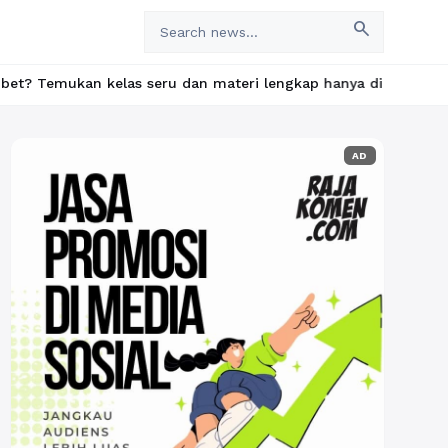
search
las seru dan materi lengkap hanya di YukBelajar.com. Mulai lang
AD