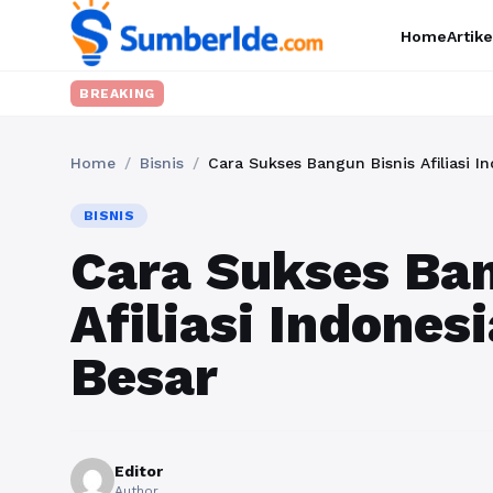
Home
Artike
BREAKING
Home
/
Bisnis
/
Cara Sukses Bangun Bisnis Afiliasi 
BISNIS
Cara Sukses Ban
Afiliasi Indone
Besar
Editor
Author