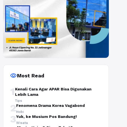
visibility
Most Read
1
Kenali Cara Agar APAR Bisa Digunakan
Lebih Lama
Tips
2
Fenomena Drama Korea Vagabond
Hobi
3
Yuk, ke Musium Pos Bandung!
Wisata