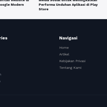
Media Sosial untuk Meningkatkan
ritas Website di
Performa Unduhan Aplikasi di Play
Google Modern
Store
ries
Navigasi
Home
Artikel
Kebijakan Privasi
Tentang Kami
n
n