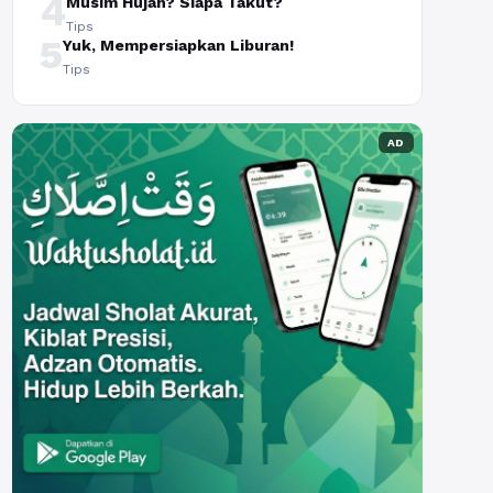
4
Musim Hujan? Siapa Takut?
Tips
5
Yuk, Mempersiapkan Liburan!
Tips
AD