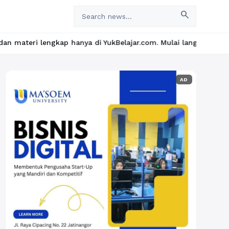
search
ap hanya di YukBelajar.com. Mulai langkah suksesmu hari ini! • 
AD