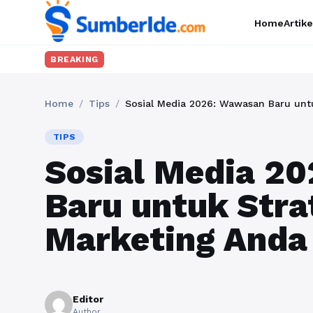
Home
Artike
Ingi
BREAKING
Home
/
Tips
/
Sosial Media 2026: Wawasan Baru untu
TIPS
Sosial Media 2
Baru untuk Strat
Marketing Anda
Editor
Author