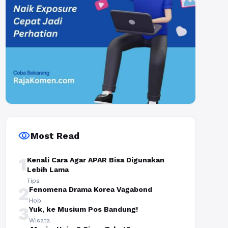
visibility
Most Read
1
Kenali Cara Agar APAR Bisa Digunakan
Lebih Lama
Tips
2
Fenomena Drama Korea Vagabond
Hobi
3
Yuk, ke Musium Pos Bandung!
Wisata