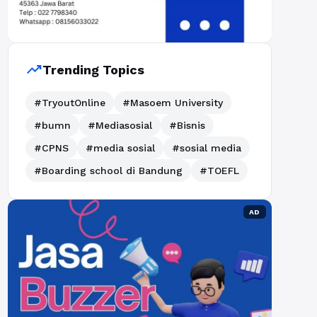
trending_up
Trending Topics
#TryoutOnline
#Masoem University
#bumn
#Mediasosial
#Bisnis
#CPNS
#media sosial
#sosial media
#Boarding school di Bandung
#TOEFL
AD