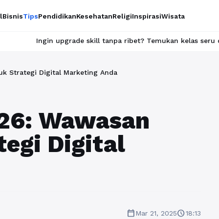
l
Bisnis
Tips
Pendidikan
Kesehatan
Religi
Inspirasi
Wisata
n upgrade skill tanpa ribet? Temukan kelas seru dan materi lengk
k Strategi Digital Marketing Anda
026: Wawasan
egi Digital
calendar_today
schedule
Mar 21, 2025
18:13