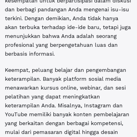
kesempatan untuk berpartisipasi dalam diskusi
dan berbagi pandangan Anda mengenai isu-isu
terkini. Dengan demikian, Anda tidak hanya
akan terbuka terhadap ide-ide baru, tetapi juga
menunjukkan bahwa Anda adalah seorang
profesional yang berpengetahuan luas dan
berbasis informasi.
Keempat, peluang belajar dan pengembangan
keterampilan. Banyak platform sosial media
menawarkan kursus online, webinar, dan sesi
pelatihan yang dapat meningkatkan
keterampilan Anda. Misalnya, Instagram dan
YouTube memiliki banyak konten pembelajaran
yang berkaitan dengan berbagai kompetensi,
mulai dari pemasaran digital hingga desain