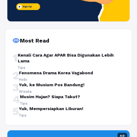
visibility
Most Read
1
Kenali Cara Agar APAR Bisa Digunakan Lebih
Lama
Tips
2
Fenomena Drama Korea Vagabond
Hobi
3
Yuk, ke Musium Pos Bandung!
Wisata
4
Musim Hujan? Siapa Takut?
Tips
5
Yuk, Mempersiapkan Liburan!
Tips
AD