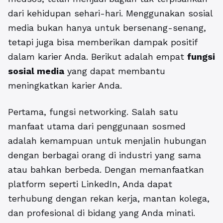
dari kehidupan sehari-hari. Menggunakan sosial
media bukan hanya untuk bersenang-senang,
tetapi juga bisa memberikan dampak positif
dalam karier Anda. Berikut adalah empat
fungsi
sosial media
yang dapat membantu
meningkatkan karier Anda.
Pertama, fungsi networking. Salah satu
manfaat utama dari penggunaan sosmed
adalah kemampuan untuk menjalin hubungan
dengan berbagai orang di industri yang sama
atau bahkan berbeda. Dengan memanfaatkan
platform seperti LinkedIn, Anda dapat
terhubung dengan rekan kerja, mantan kolega,
dan profesional di bidang yang Anda minati.