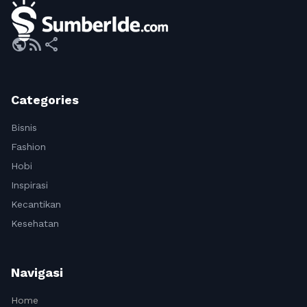
public
rss_feed
share
Categories
Bisnis
Fashion
Hobi
Inspirasi
Kecantikan
Kesehatan
Navigasi
Home