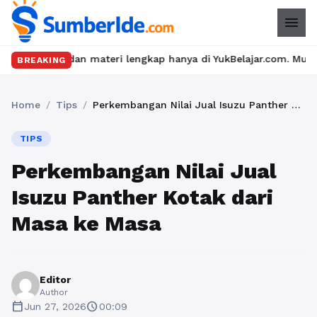
menu
n materi lengkap hanya di YukBelajar.com. Mulai langkah suksesm
BREAKING
Home
/
Tips
/
Perkembangan Nilai Jual Isuzu Panther Kotak dari Masa ke Masa
TIPS
Perkembangan Nilai Jual
Isuzu Panther Kotak dari
Masa ke Masa
Editor
Author
calendar_today
schedule
Jun 27, 2026
00:09