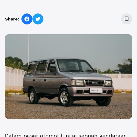
bookmark_border
Share:
Dalam pasar otomotif, nilai sebuah kendaraan