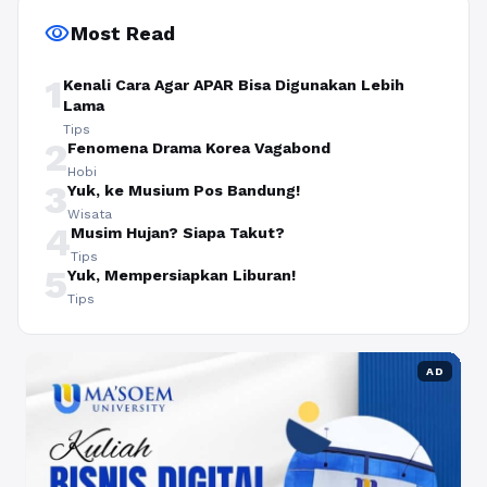
visibility
Most Read
1
Kenali Cara Agar APAR Bisa Digunakan Lebih
Lama
Tips
2
Fenomena Drama Korea Vagabond
Hobi
3
Yuk, ke Musium Pos Bandung!
Wisata
4
Musim Hujan? Siapa Takut?
Tips
5
Yuk, Mempersiapkan Liburan!
Tips
AD