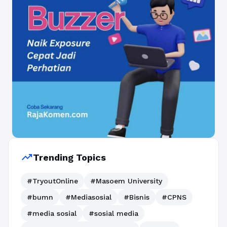
trending_up
Trending Topics
#TryoutOnline
#Masoem University
#bumn
#Mediasosial
#Bisnis
#CPNS
#media sosial
#sosial media