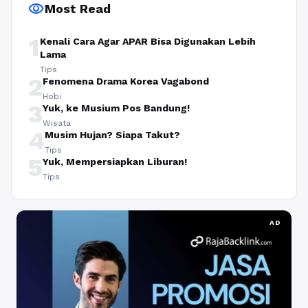
visibility
Most Read
1
Kenali Cara Agar APAR Bisa Digunakan Lebih
Lama
Tips
2
Fenomena Drama Korea Vagabond
Hobi
3
Yuk, ke Musium Pos Bandung!
Wisata
4
Musim Hujan? Siapa Takut?
Tips
5
Yuk, Mempersiapkan Liburan!
Tips
AD