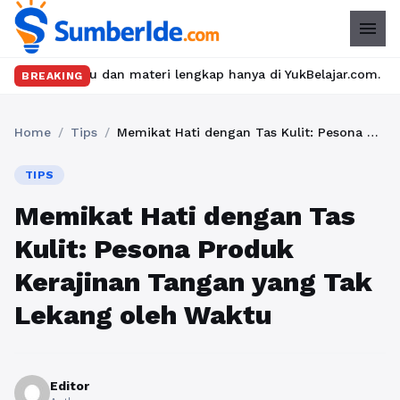
menu
u dan materi lengkap hanya di YukBelajar.com. Mulai langkah suks
BREAKING
Home
/
Tips
/
Memikat Hati dengan Tas Kulit: Pesona Produk Kerajinan Tangan yang Tak Lekang oleh Waktu
TIPS
Memikat Hati dengan Tas
Kulit: Pesona Produk
Kerajinan Tangan yang Tak
Lekang oleh Waktu
Editor