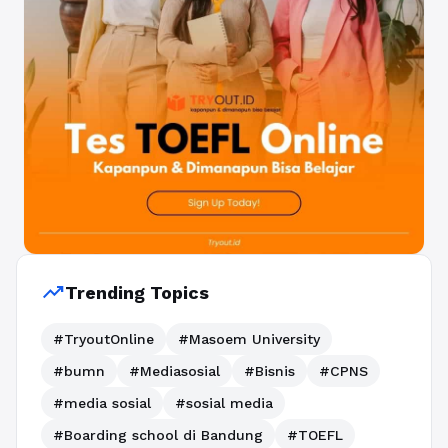
trending_up
Trending Topics
#TryoutOnline
#Masoem University
#bumn
#Mediasosial
#Bisnis
#CPNS
#media sosial
#sosial media
#Boarding school di Bandung
#TOEFL