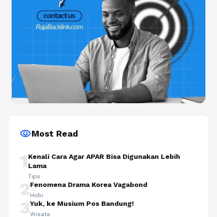
visibility
Most Read
1
Kenali Cara Agar APAR Bisa Digunakan Lebih
Lama
Tips
2
Fenomena Drama Korea Vagabond
Hobi
3
Yuk, ke Musium Pos Bandung!
Wisata