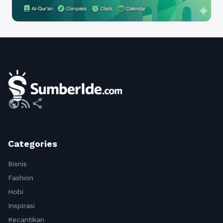
public
rss_feed
share
Categories
Bisnis
Fashion
Hobi
Inspirasi
Kecantikan