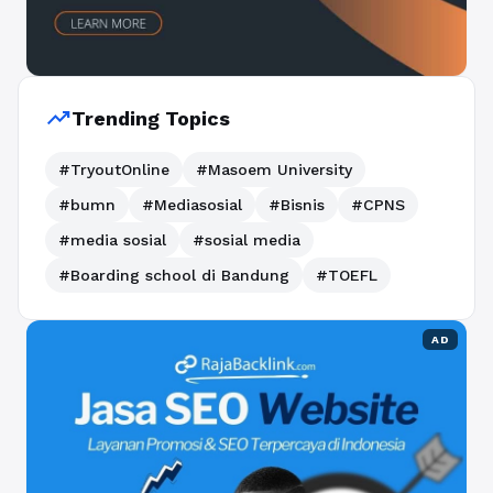
trending_up
Trending Topics
#TryoutOnline
#Masoem University
#bumn
#Mediasosial
#Bisnis
#CPNS
#media sosial
#sosial media
#Boarding school di Bandung
#TOEFL
AD