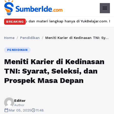
menu
dan materi lengkap hanya di YukBelajar.com. Mulai langkah sukse
BREAKING
Home
/
Pendidikan
/
Meniti Karier di Kedinasan TNI: Syarat, Seleksi, dan Prospek Masa Depan
PENDIDIKAN
Meniti Karier di Kedinasan
TNI: Syarat, Seleksi, dan
Prospek Masa Depan
Editor
Author
calendar_today
schedule
Mar 05, 2025
11:48