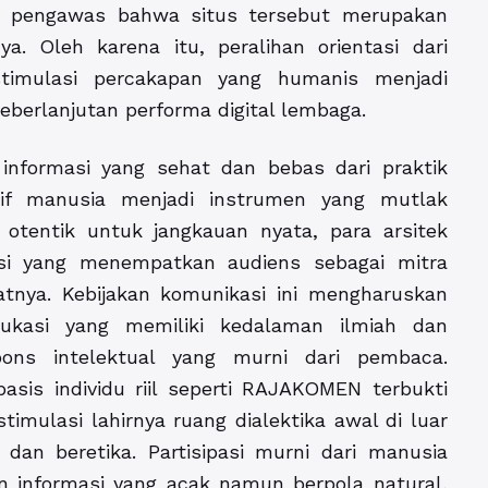
ma pengawas bahwa situs tersebut merupakan
a. Oleh karena itu, peralihan orientasi dari
imulasi percakapan yang humanis menjadi
eberlanjutan performa digital lembaga.
nformasi yang sehat dan bebas dari praktik
ktif manusia menjadi instrumen yang mutlak
i otentik untuk jangkauan nyata, para arsitek
asi yang menempatkan audiens sebagai mitra
atnya. Kebijakan komunikasi ini mengharuskan
ukasi yang memiliki kedalaman ilmiah dan
ons intelektual yang murni dari pembaca.
asis individu riil seperti
RAJAKOMEN
terbukti
mulasi lahirnya ruang dialektika awal di luar
an beretika. Partisipasi murni dari manusia
 informasi yang acak namun berpola natural,