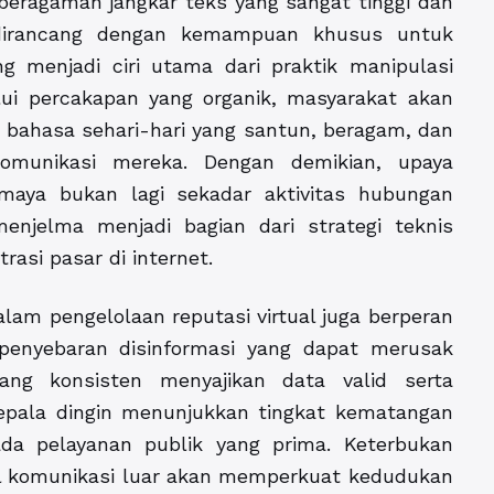
beragaman jangkar teks yang sangat tinggi dan
 dirancang dengan kemampuan khusus untuk
 menjadi ciri utama dari praktik manipulasi
lui percakapan yang organik, masyarakat akan
bahasa sehari-hari yang santun, beragam, dan
omunikasi mereka. Dengan demikian, upaya
 maya bukan lagi sekadar aktivitas hubungan
enjelma menjadi bagian dari strategi teknis
rasi pasar di internet.
dalam pengelolaan reputasi virtual juga berperan
enyebaran disinformasi yang dapat merusak
yang konsisten menyajikan data valid serta
epala dingin menunjukkan tingkat kematangan
da pelayanan publik yang prima. Keterbukan
l komunikasi luar akan memperkuat kedudukan