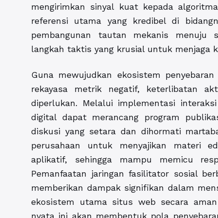
mengirimkan sinyal kuat kepada algorit
referensi utama yang kredibel di bidangny
pembangunan tautan mekanis menuju st
langkah taktis yang krusial untuk menjaga k
Guna mewujudkan ekosistem penyebaran i
rekayasa metrik negatif, keterlibatan a
diperlukan. Melalui implementasi interaks
digital dapat merancang program publik
diskusi yang setara dan dihormati martab
perusahaan untuk menyajikan materi ed
aplikatif, sehingga mampu memicu resp
Pemanfaatan jaringan fasilitator sosial berb
memberikan dampak signifikan dalam mensti
ekosistem utama situs web secara aman d
nyata ini akan membentuk pola penyebaran