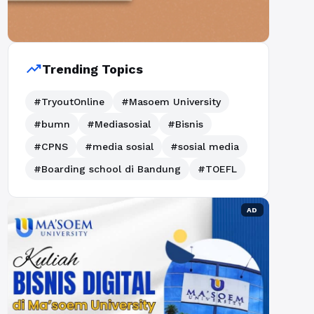
trending_up
Trending Topics
#TryoutOnline
#Masoem University
#bumn
#Mediasosial
#Bisnis
#CPNS
#media sosial
#sosial media
#Boarding school di Bandung
#TOEFL
AD