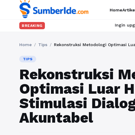
Home
Artike
Ingin upgrade skill tanpa r
BREAKING
Home
/
Tips
/
TIPS
Rekonstruksi M
Optimasi Luar 
Stimulasi Dialo
Akuntabel