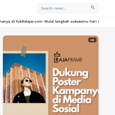
search
.com. Mulai langkah suksesmu hari ini! • Mau lulus? Latih dirim
AD