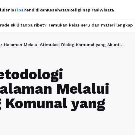
l
Bisnis
Tips
Pendidikan
Kesehatan
Religi
Inspirasi
Wisata
ibet? Temukan kelas seru dan materi lengkap hanya di YukBelajar
Rekonstruksi Metodologi Optimasi Luar Halaman Melalui Stimulasi Dialog Komunal yang Akuntabel
etodologi
Halaman Melalui
g Komunal yang