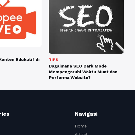
onten Edukatif di
TIPS
Bagaimana SEO Dark Mode
Mempengaruhi Waktu Muat dan
Performa Website?
ries
Navigasi
Home
Artikel