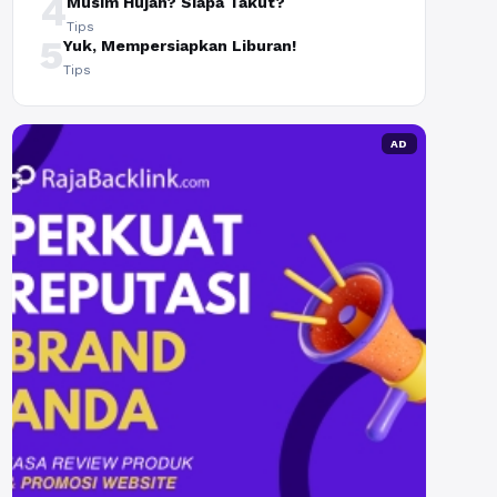
4
Musim Hujan? Siapa Takut?
Tips
5
Yuk, Mempersiapkan Liburan!
Tips
AD