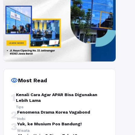
visibility
Most Read
1
Kenali Cara Agar APAR Bisa Digunakan
Lebih Lama
Tips
2
Fenomena Drama Korea Vagabond
Hobi
3
Yuk, ke Musium Pos Bandung!
Wisata