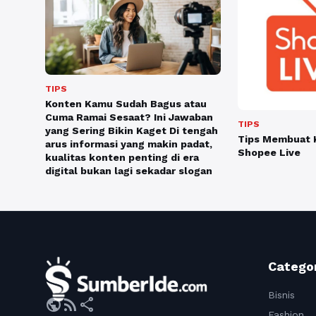
TIPS
Konten Kamu Sudah Bagus atau
Cuma Ramai Sesaat? Ini Jawaban
TIPS
yang Sering Bikin Kaget Di tengah
Tips Membuat K
arus informasi yang makin padat,
Shopee Live
kualitas konten penting di era
digital bukan lagi sekadar slogan
Catego
Bisnis
public
rss_feed
share
Fashion