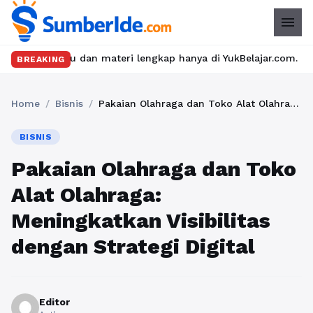
menu
 dan materi lengkap hanya di YukBelajar.com. Mulai langkah sukse
BREAKING
Home
/
Bisnis
/
Pakaian Olahraga dan Toko Alat Olahraga: Meningkatkan Visibilitas dengan Strategi Digital
BISNIS
Pakaian Olahraga dan Toko
Alat Olahraga:
Meningkatkan Visibilitas
dengan Strategi Digital
Editor