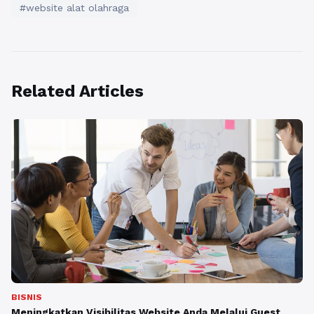
#website alat olahraga
Related Articles
BISNIS
Meningkatkan Visibilitas Website Anda Melalui Guest