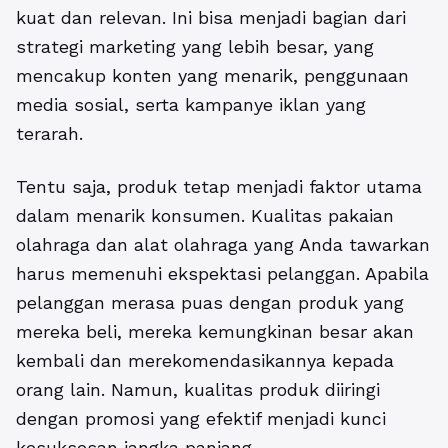
kuat dan relevan. Ini bisa menjadi bagian dari
strategi marketing yang lebih besar, yang
mencakup konten yang menarik, penggunaan
media sosial, serta kampanye iklan yang
terarah.
Tentu saja, produk tetap menjadi faktor utama
dalam menarik konsumen. Kualitas pakaian
olahraga dan alat olahraga yang Anda tawarkan
harus memenuhi ekspektasi pelanggan. Apabila
pelanggan merasa puas dengan produk yang
mereka beli, mereka kemungkinan besar akan
kembali dan merekomendasikannya kepada
orang lain. Namun, kualitas produk diiringi
dengan promosi yang efektif menjadi kunci
kesuksesan jangka panjang.