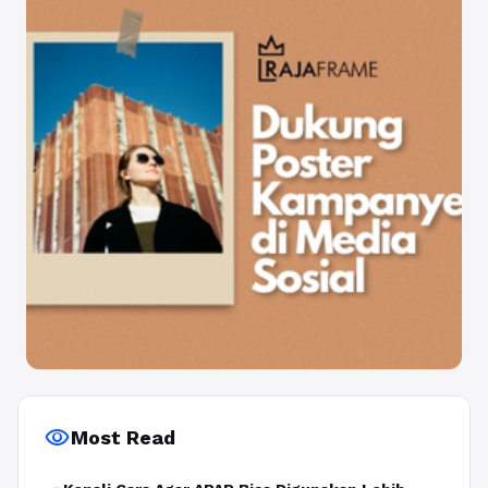
visibility
Most Read