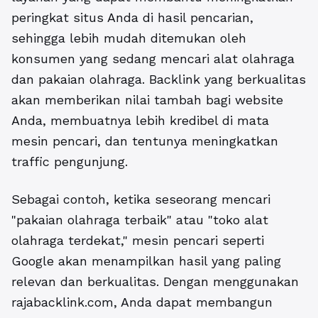
peringkat situs Anda di hasil pencarian,
sehingga lebih mudah ditemukan oleh
konsumen yang sedang mencari alat olahraga
dan pakaian olahraga. Backlink yang berkualitas
akan memberikan nilai tambah bagi website
Anda, membuatnya lebih kredibel di mata
mesin pencari, dan tentunya meningkatkan
traffic pengunjung.
Sebagai contoh, ketika seseorang mencari
"pakaian olahraga terbaik" atau "toko alat
olahraga terdekat," mesin pencari seperti
Google akan menampilkan hasil yang paling
relevan dan berkualitas. Dengan menggunakan
rajabacklink.com, Anda dapat membangun