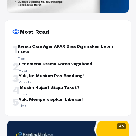
visibility
Most Read
1
Kenali Cara Agar APAR Bisa Digunakan Lebih
Lama
Tips
2
Fenomena Drama Korea Vagabond
Hobi
3
Yuk, ke Musium Pos Bandung!
Wisata
4
Musim Hujan? Siapa Takut?
Tips
5
Yuk, Mempersiapkan Liburan!
Tips
AD