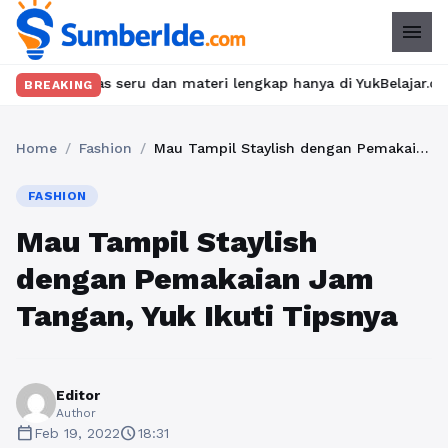
menu
las seru dan materi lengkap hanya di YukBelajar.com. Mulai lang
BREAKING
Home
/
Fashion
/
Mau Tampil Staylish dengan Pemakaian Jam Tangan, Yuk Ikuti Tipsnya
FASHION
Mau Tampil Staylish
dengan Pemakaian Jam
Tangan, Yuk Ikuti Tipsnya
Editor
Author
calendar_today
schedule
Feb 19, 2022
18:31