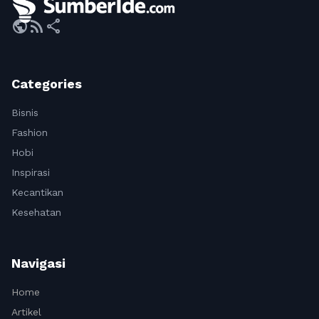
public
rss_feed
share
Categories
Bisnis
Fashion
Hobi
Inspirasi
Kecantikan
Kesehatan
Navigasi
Home
Artikel