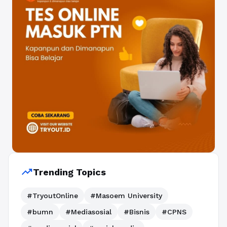
trending_up
Trending Topics
#TryoutOnline
#Masoem University
#bumn
#Mediasosial
#Bisnis
#CPNS