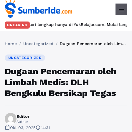
menu
ateri lengkap hanya di YukBelajar.com. Mulai langkah suksesmu ha
BREAKING
Home
/
Uncategorized
/
Dugaan Pencemaran oleh Limbah Medis: DLH Bengkulu Bersikap Tegas
UNCATEGORIZED
Dugaan Pencemaran oleh
Limbah Medis: DLH
Bengkulu Bersikap Tegas
Editor
Author
calendar_today
schedule
Okt 03, 2025
14:31