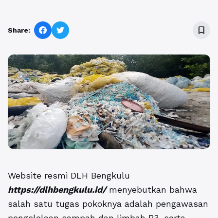
bookmark_border
Share:
Website resmi DLH Bengkulu
https://dlhbengkulu.id/
menyebutkan bahwa
salah satu tugas pokoknya adalah pengawasan
pengelolaan sampah dan limbah B3, serta