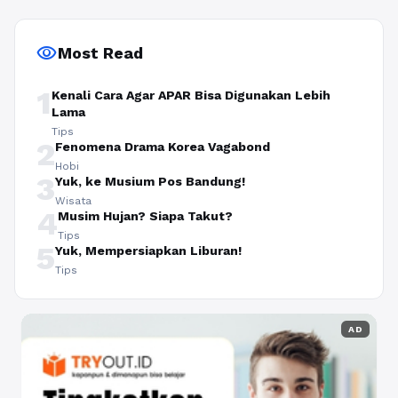
visibility
Most Read
1
Kenali Cara Agar APAR Bisa Digunakan Lebih
Lama
Tips
2
Fenomena Drama Korea Vagabond
Hobi
3
Yuk, ke Musium Pos Bandung!
Wisata
4
Musim Hujan? Siapa Takut?
Tips
5
Yuk, Mempersiapkan Liburan!
Tips
AD