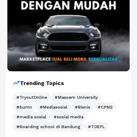
trending_up
Trending Topics
#TryoutOnline
#Masoem University
#bumn
#Mediasosial
#Bisnis
#CPNS
#media sosial
#sosial media
#Boarding school di Bandung
#TOEFL