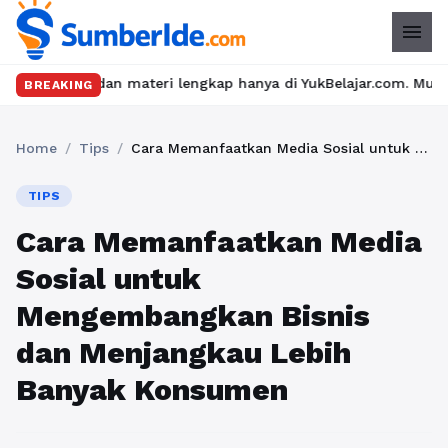
menu
n materi lengkap hanya di YukBelajar.com. Mulai langkah suksesm
BREAKING
Home
/
Tips
/
Cara Memanfaatkan Media Sosial untuk Mengembangkan Bisnis dan Menjangkau Lebih Banyak Konsumen
TIPS
Cara Memanfaatkan Media
Sosial untuk
Mengembangkan Bisnis
dan Menjangkau Lebih
Banyak Konsumen