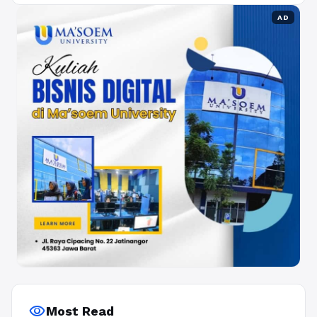
AD
visibility
Most Read