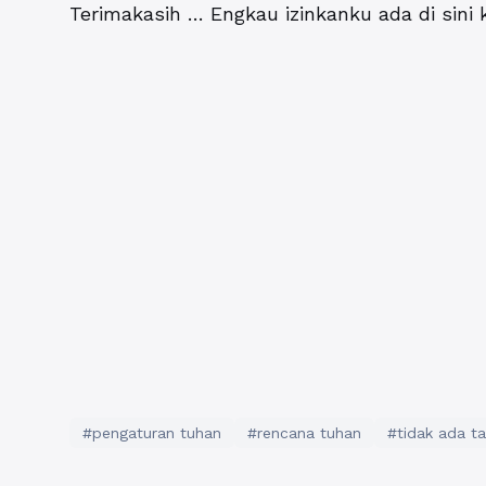
Terimakasih … Engkau izinkanku ada di sini k
#pengaturan tuhan
#rencana tuhan
#tidak ada t