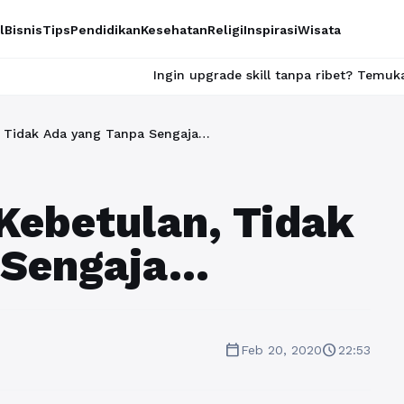
l
Bisnis
Tips
Pendidikan
Kesehatan
Religi
Inspirasi
Wisata
Ingin upgrade skill tanpa ribet? Temukan kelas seru dan 
, Tidak Ada yang Tanpa Sengaja…
Kebetulan, Tidak
 Sengaja…
calendar_today
schedule
Feb 20, 2020
22:53