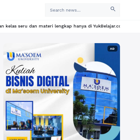
search
materi lengkap hanya di YukBelajar.com. Mulai langkah suksesmu 
AD