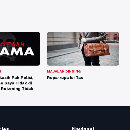
G
MAJALAH DINDING
asih Pak Polisi,
Rupa-rupa Isi Tas
e Saya Tidak di
 Rekening Tidak
ries
Navigasi