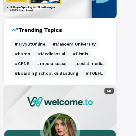
trending_up
Trending Topics
#TryoutOnline
#Masoem University
#bumn
#Mediasosial
#Bisnis
#CPNS
#media sosial
#sosial media
#Boarding school di Bandung
#TOEFL
AD