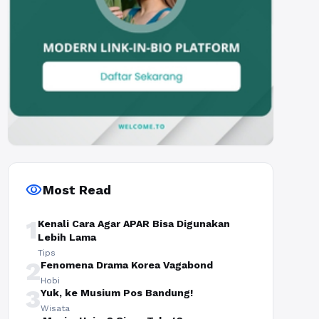
visibility
Most Read
1
Kenali Cara Agar APAR Bisa Digunakan
Lebih Lama
Tips
2
Fenomena Drama Korea Vagabond
Hobi
3
Yuk, ke Musium Pos Bandung!
Wisata