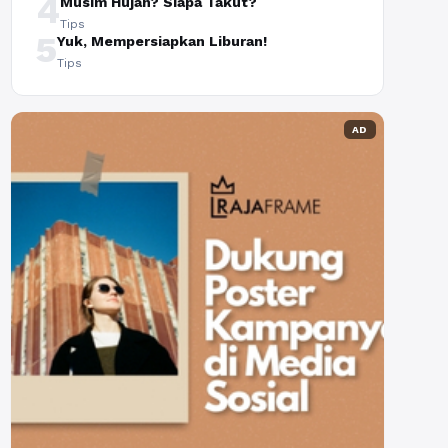
4
Musim Hujan? Siapa Takut?
Tips
5
Yuk, Mempersiapkan Liburan!
Tips
AD