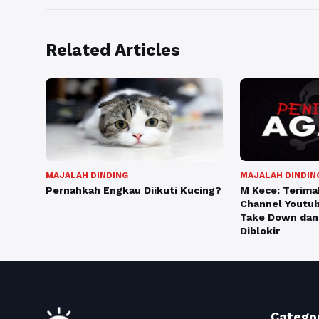
Related Articles
MAJALAH DINDING
MAJALAH DINDIN
Pernahkah Engkau Diikuti Kucing?
M Kece: Terimak
Channel Youtub
Take Down dan
Diblokir
Catego