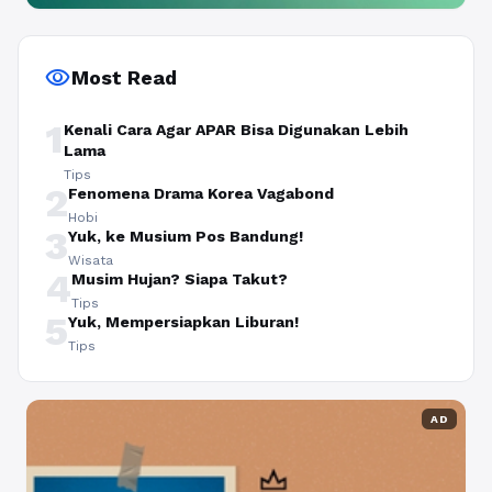
visibility
Most Read
1
Kenali Cara Agar APAR Bisa Digunakan Lebih
Lama
Tips
2
Fenomena Drama Korea Vagabond
Hobi
3
Yuk, ke Musium Pos Bandung!
Wisata
4
Musim Hujan? Siapa Takut?
Tips
5
Yuk, Mempersiapkan Liburan!
Tips
AD