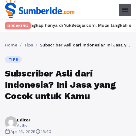
menu
 lengkap hanya di YukBelajar.com. Mulai langkah suksesmu hari in
BREAKING
Home
/
Tips
/
Subscriber Asli dari Indonesia? Ini Jasa yang Cocok untuk Kamu
TIPS
Subscriber Asli dari
Indonesia? Ini Jasa yang
Cocok untuk Kamu
Editor
Author
calendar_today
schedule
Apr 15, 2025
15:40