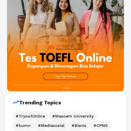
trending_up
Trending Topics
#TryoutOnline
#Masoem University
#bumn
#Mediasosial
#Bisnis
#CPNS