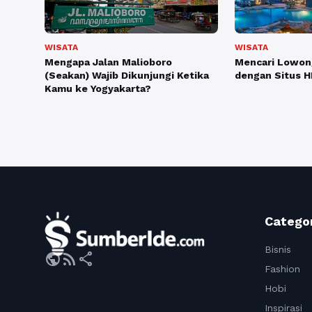
WISATA
WISATA
Mengapa Jalan Malioboro
Mencari Lowong
(Seakan) Wajib Dikunjungi Ketika
dengan Situs H
Kamu ke Yogyakarta?
Catego
Bisnis
public
rss_feed
share
Fashion
Hobi
Inspirasi