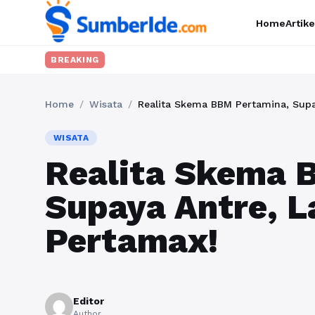
Home
Artike
BREAKING
Home
/
Wisata
/
Realita Skema BBM Pertamina, Supa
WISATA
Realita Skema 
Supaya Antre, L
Pertamax!
Editor
Author