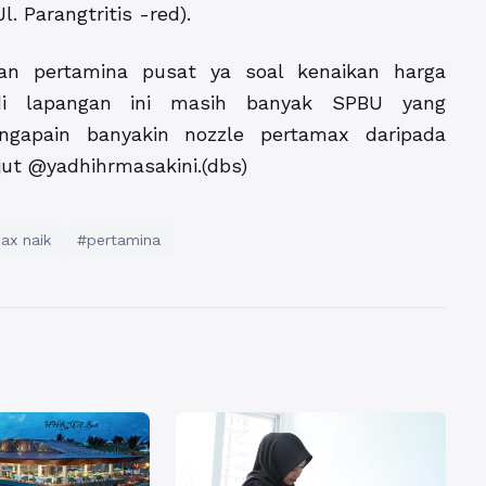
l. Parangtritis -red).
kan pertamina pusat ya soal kenaikan harga
 di lapangan ini masih banyak SPBU yang
 ngapain banyakin nozzle pertamax daripada
anjut @yadhihrmasakini.(dbs)
ax naik
#pertamina