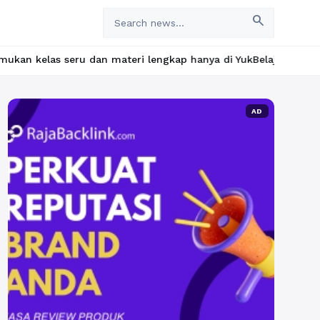
search
seru dan materi lengkap hanya di YukBelajar.com. Mulai langkah 
AD