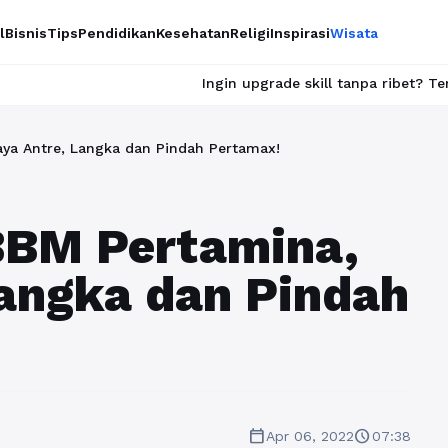
l
Bisnis
Tips
Pendidikan
Kesehatan
Religi
Inspirasi
Wisata
Ingin upgrade skill tanpa ribet? Temukan kelas 
ya Antre, Langka dan Pindah Pertamax!
BBM Pertamina,
angka dan Pindah
calendar_today
schedule
Apr 06, 2022
07:38