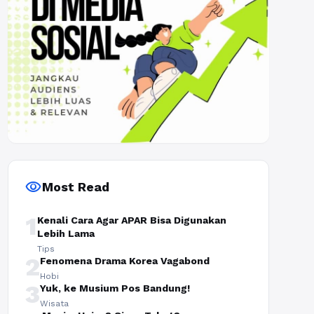
visibility
Most Read
1
Kenali Cara Agar APAR Bisa Digunakan
Lebih Lama
Tips
2
Fenomena Drama Korea Vagabond
Hobi
3
Yuk, ke Musium Pos Bandung!
Wisata