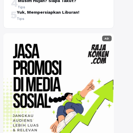
4
Musim Hujan? Siapa Takut?
Tips
5
Yuk, Mempersiapkan Liburan!
Tips
AD