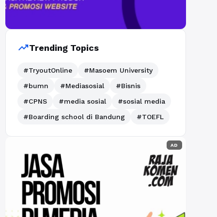
trending_up
Trending Topics
#TryoutOnline
#Masoem University
#bumn
#Mediasosial
#Bisnis
#CPNS
#media sosial
#sosial media
#Boarding school di Bandung
#TOEFL
AD