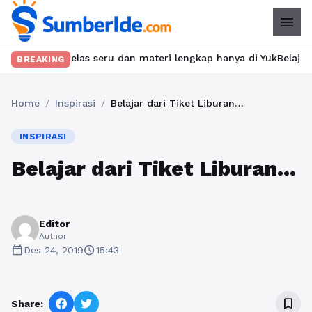
menu
 kelas seru dan materi lengkap hanya di YukBelajar.com. Mulai l
BREAKING
Home
/
Inspirasi
/
Belajar dari Tiket Liburan…
INSPIRASI
Belajar dari Tiket Liburan…
Editor
Author
calendar_today
schedule
Des 24, 2019
15:43
bookmark_border
Share: