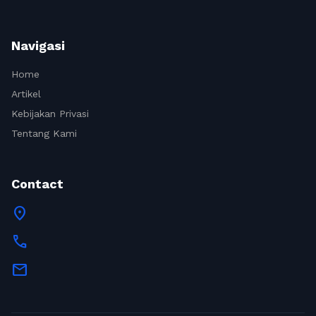
Navigasi
Home
Artikel
Kebijakan Privasi
Tentang Kami
Contact
location_on
call
mail