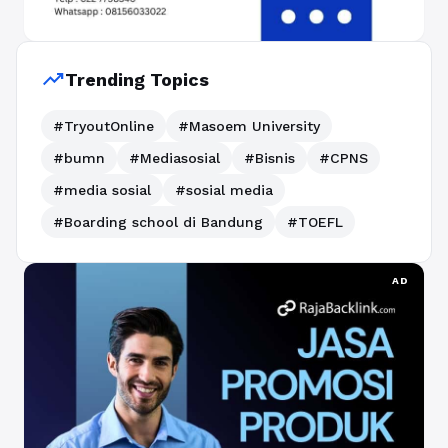
trending_up
Trending Topics
#TryoutOnline
#Masoem University
#bumn
#Mediasosial
#Bisnis
#CPNS
#media sosial
#sosial media
#Boarding school di Bandung
#TOEFL
AD