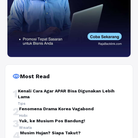
visibility
Most Read
1
Kenali Cara Agar APAR Bisa Digunakan Lebih
Lama
Tips
2
Fenomena Drama Korea Vagabond
Hobi
3
Yuk, ke Musium Pos Bandung!
Wisata
4
Musim Hujan? Siapa Takut?