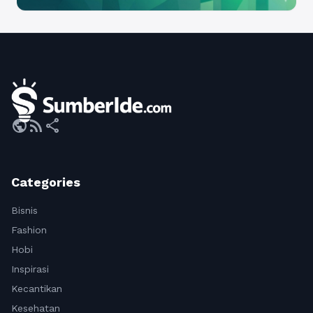
public
rss_feed
share
Categories
Bisnis
Fashion
Hobi
Inspirasi
Kecantikan
Kesehatan