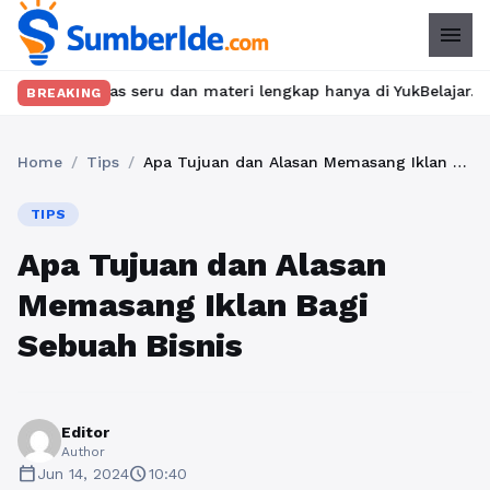
menu
las seru dan materi lengkap hanya di YukBelajar.com. Mulai lang
BREAKING
Home
/
Tips
/
Apa Tujuan dan Alasan Memasang Iklan Bagi Sebuah Bisnis
TIPS
Apa Tujuan dan Alasan
Memasang Iklan Bagi
Sebuah Bisnis
Editor
Author
calendar_today
schedule
Jun 14, 2024
10:40