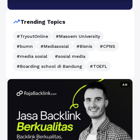
trending_up
Trending Topics
#TryoutOnline
#Masoem University
#bumn
#Mediasosial
#Bisnis
#CPNS
#media sosial
#sosial media
#Boarding school di Bandung
#TOEFL
AD