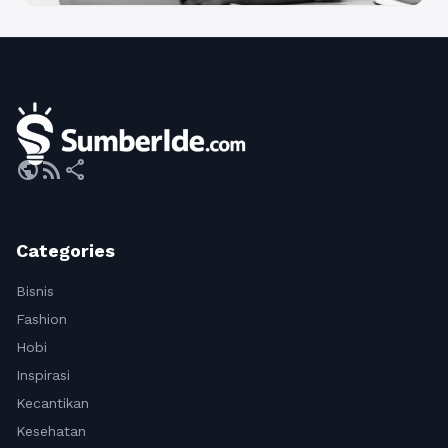
public
rss_feed
share
Categories
Bisnis
Fashion
Hobi
Inspirasi
Kecantikan
Kesehatan