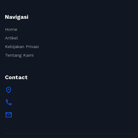
Navigasi
Home
Artikel
Kebijakan Privasi
Tentang Kami
Contact
location_on
call
mail