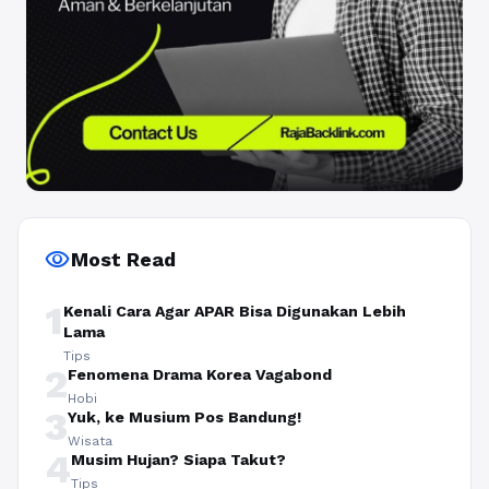
visibility
Most Read
1
Kenali Cara Agar APAR Bisa Digunakan Lebih
Lama
Tips
2
Fenomena Drama Korea Vagabond
Hobi
3
Yuk, ke Musium Pos Bandung!
Wisata
4
Musim Hujan? Siapa Takut?
Tips