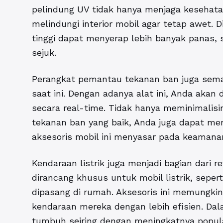
pelindung UV tidak hanya menjaga kesehat
melindungi interior mobil agar tetap awet. 
tinggi dapat menyerap lebih banyak panas, 
sejuk.
Perangkat pemantau tekanan ban juga sema
saat ini. Dengan adanya alat ini, Anda akan
secara real-time. Tidak hanya meminimalisir
tekanan ban yang baik, Anda juga dapat men
aksesoris mobil ini menyasar pada keamanan
Kendaraan listrik juga menjadi bagian dari r
dirancang khusus untuk mobil listrik, sepert
dipasang di rumah. Aksesoris ini memungkin
kendaraan mereka dengan lebih efisien. Dala
tumbuh seiring dengan meningkatnya popula