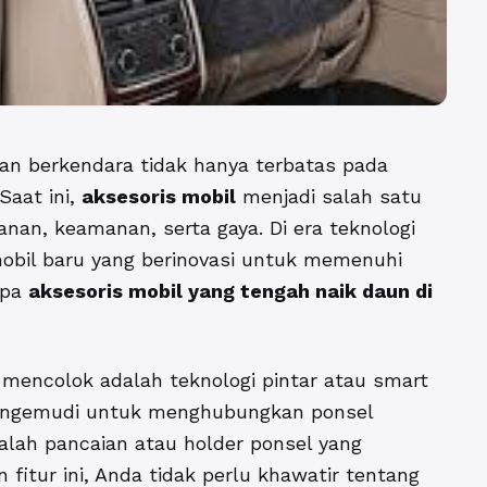
n berkendara tidak hanya terbatas pada
Saat ini,
aksesoris mobil
menjadi salah satu
n, keamanan, serta gaya. Di era teknologi
obil baru yang berinovasi untuk memenuhi
apa
aksesoris mobil yang tengah naik daun di
g mencolok adalah teknologi pintar atau smart
pengemudi untuk menghubungkan ponsel
lah pancaian atau holder ponsel yang
 fitur ini, Anda tidak perlu khawatir tentang