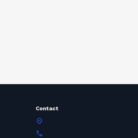
Contact
location_on
call