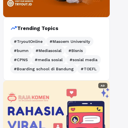
trending_up
Trending Topics
#TryoutOnline
#Masoem University
#bumn
#Mediasosial
#Bisnis
#CPNS
#media sosial
#sosial media
#Boarding school di Bandung
#TOEFL
AD