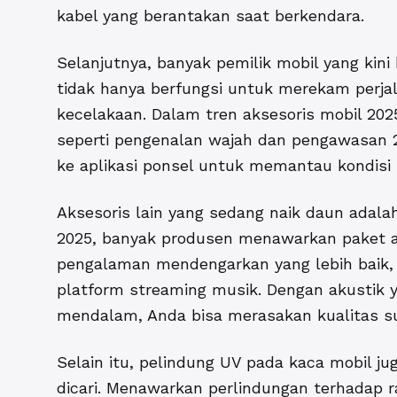
kabel yang berantakan saat berkendara.
Selanjutnya, banyak pemilik mobil yang kin
tidak hanya berfungsi untuk merekam perjalan
kecelakaan. Dalam tren aksesoris mobil 202
seperti pengenalan wajah dan pengawasan 
ke aplikasi ponsel untuk memantau kondisi 
Aksesoris lain yang sedang naik daun adala
2025, banyak produsen menawarkan paket a
pengalaman mendengarkan yang lebih baik, t
platform streaming musik. Dengan akustik y
mendalam, Anda bisa merasakan kualitas s
Selain itu, pelindung UV pada kaca mobil ju
dicari. Menawarkan perlindungan terhadap r