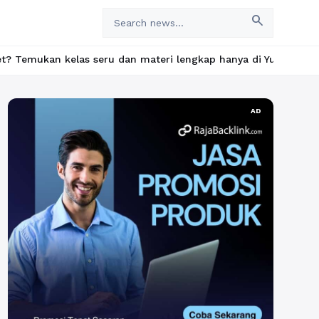
search
elas seru dan materi lengkap hanya di YukBelajar.com. Mulai lan
AD