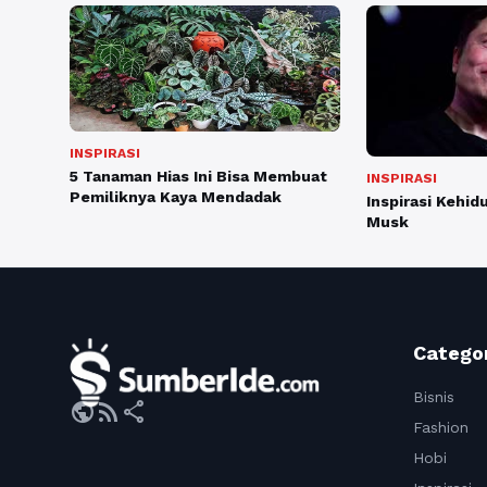
INSPIRASI
5 Tanaman Hias Ini Bisa Membuat
INSPIRASI
Pemiliknya Kaya Mendadak
Inspirasi Kehid
Musk
Catego
Bisnis
public
rss_feed
share
Fashion
Hobi