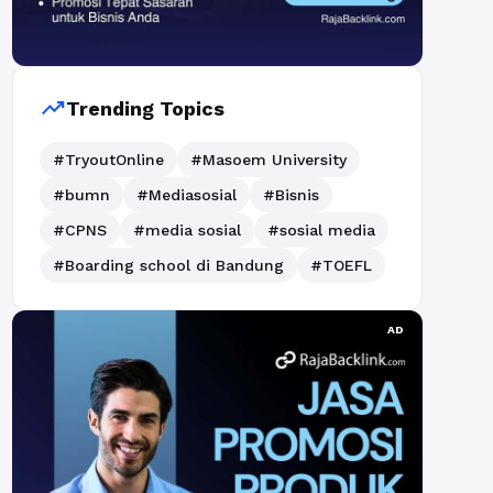
trending_up
Trending Topics
#TryoutOnline
#Masoem University
#bumn
#Mediasosial
#Bisnis
#CPNS
#media sosial
#sosial media
#Boarding school di Bandung
#TOEFL
AD