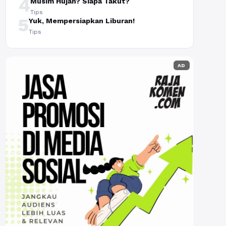
4
Musim Hujan? Siapa Takut?
Tips
5
Yuk, Mempersiapkan Liburan!
Tips
AD