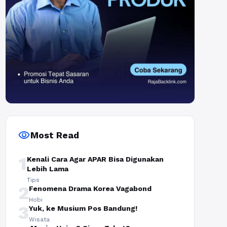
visibility
Most Read
1
Kenali Cara Agar APAR Bisa Digunakan
Lebih Lama
Tips
2
Fenomena Drama Korea Vagabond
Hobi
3
Yuk, ke Musium Pos Bandung!
Wisata