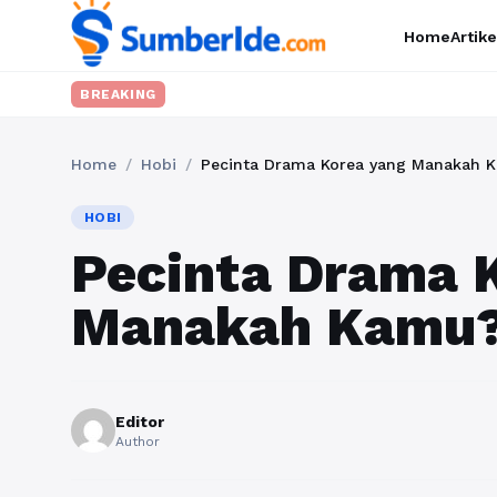
Home
Artike
BREAKING
Home
/
Hobi
/
Pecinta Drama Korea yang Manakah 
HOBI
Pecinta Drama 
Manakah Kamu
Editor
Author