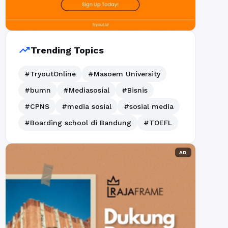
trending_up
Trending Topics
#TryoutOnline
#Masoem University
#bumn
#Mediasosial
#Bisnis
#CPNS
#media sosial
#sosial media
#Boarding school di Bandung
#TOEFL
AD