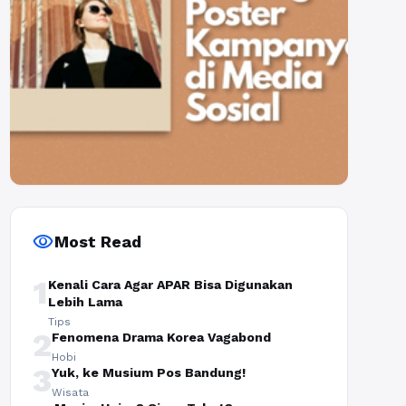
visibility
Most Read
1
Kenali Cara Agar APAR Bisa Digunakan
Lebih Lama
Tips
2
Fenomena Drama Korea Vagabond
Hobi
3
Yuk, ke Musium Pos Bandung!
Wisata