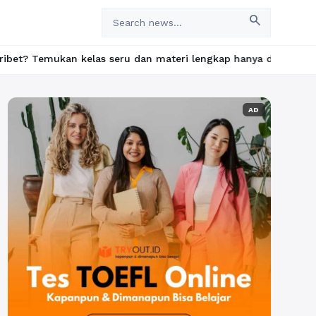
search
 kelas seru dan materi lengkap hanya di YukBelajar.com. Mulai la
AD