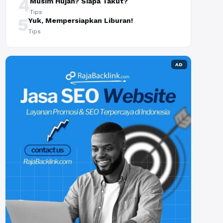
4
Musim Hujan? Siapa Takut?
Tips
5
Yuk, Mempersiapkan Liburan!
Tips
AD