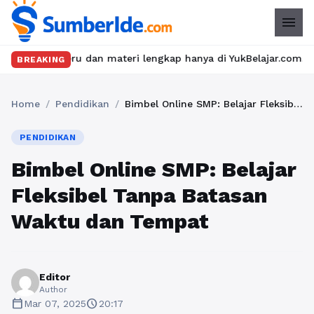
menu
seru dan materi lengkap hanya di YukBelajar.com. Mulai langkah 
BREAKING
Home
/
Pendidikan
/
Bimbel Online SMP: Belajar Fleksibel Tanpa Batasan Waktu dan Tempat
PENDIDIKAN
Bimbel Online SMP: Belajar
Fleksibel Tanpa Batasan
Waktu dan Tempat
Editor
Author
calendar_today
schedule
Mar 07, 2025
20:17