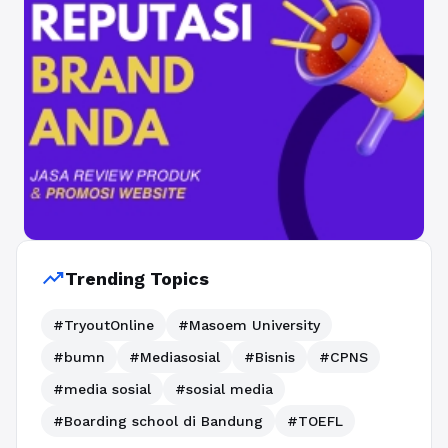
trending_up
Trending Topics
#TryoutOnline
#Masoem University
#bumn
#Mediasosial
#Bisnis
#CPNS
#media sosial
#sosial media
#Boarding school di Bandung
#TOEFL