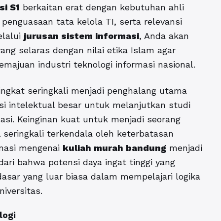
si S1
berkaitan erat dengan kebutuhan ahli
enguasaan tata kelola TI, serta relevansi
elalui
jurusan sistem informasi
, Anda akan
ng selaras dengan nilai etika Islam agar
ajuan industri teknologi informasi nasional.
ingkat seringkali menjadi penghalang utama
nsi intelektual besar untuk melanjutkan studi
masi. Keinginan kuat untuk menjadi seorang
 seringkali terkendala oleh keterbatasan
ormasi mengenai
kuliah murah bandung
menjadi
ari bahwa potensi daya ingat tinggi yang
asar yang luar biasa dalam mempelajari logika
iversitas.
logi