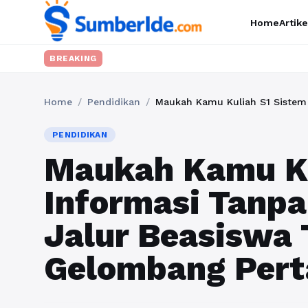
Home
Artike
BREAKING
Home
/
Pendidikan
/
PENDIDIKAN
Maukah Kamu Ku
Informasi Tanpa
Jalur Beasiswa 
Gelombang Per