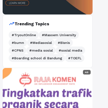
trending_up
Trending Topics
#TryoutOnline
#Masoem University
#bumn
#Mediasosial
#Bisnis
#CPNS
#media sosial
#sosial media
#Boarding school di Bandung
#TOEFL
AD