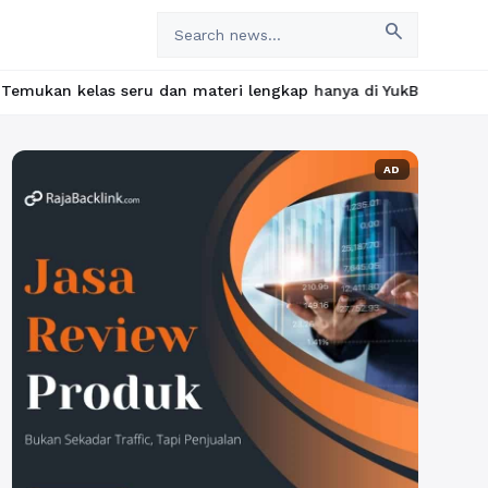
search
u dan materi lengkap hanya di YukBelajar.com. Mulai langkah suks
AD