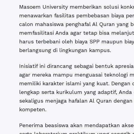
Masoem University memberikan solusi konkr
menawarkan fasilitas pembebasan biaya pen
calon mahasiswa penghafal Al Quran yang ber
memfasilitasi Anda agar tetap bisa melanjut
harus terbebani oleh biaya SPP maupun bi
berlangsung di lingkungan kampus.
Inisiatif ini dirancang sebagai bentuk apresi
agar mereka mampu menguasai teknologi mo
memiliki karakter islami yang kuat. Denga
lengkap serta kurikulum yang adaptif, And
sekaligus menjaga hafalan Al Quran dengan
kompeten.
Penerima beasiswa akan mendapatkan akses 
serta laboratorium praktikum yang canggih