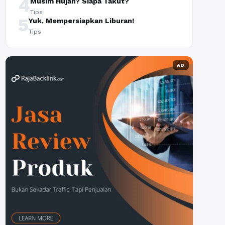
4
Musim Hujan? Siapa Takut?
Tips
5
Yuk, Mempersiapkan Liburan!
Tips
AD