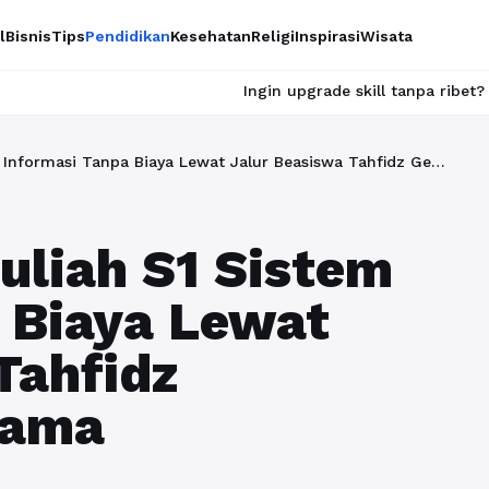
l
Bisnis
Tips
Pendidikan
Kesehatan
Religi
Inspirasi
Wisata
Ingin upgrade skill tanpa ribet? Temukan kelas ser
Maukah Kamu Kuliah S1 Sistem Informasi Tanpa Biaya Lewat Jalur Beasiswa Tahfidz Gelombang Pertama
liah S1 Sistem
 Biaya Lewat
Tahfidz
tama