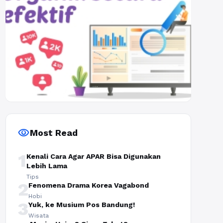
visibility
Most Read
1
Kenali Cara Agar APAR Bisa Digunakan
Lebih Lama
Tips
2
Fenomena Drama Korea Vagabond
Hobi
3
Yuk, ke Musium Pos Bandung!
Wisata