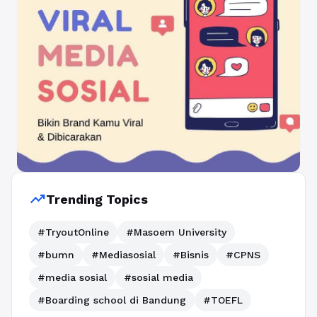
trending_up
Trending Topics
#TryoutOnline
#Masoem University
#bumn
#Mediasosial
#Bisnis
#CPNS
#media sosial
#sosial media
#Boarding school di Bandung
#TOEFL