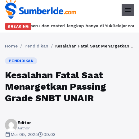
menu
 seru dan materi lengkap hanya di YukBelajar.com. Mulai langkah
BREAKING
Home
/
Pendidikan
/
Kesalahan Fatal Saat Menargetkan Passing Grade SNBT UNAIR
PENDIDIKAN
Kesalahan Fatal Saat
Menargetkan Passing
Grade SNBT UNAIR
Editor
Author
calendar_today
schedule
Mei 09, 2025
09:03