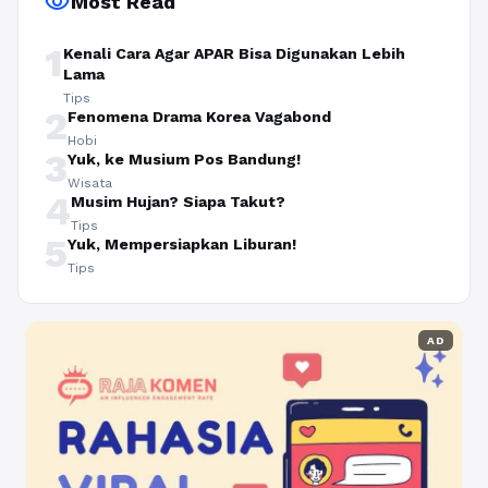
visibility
Most Read
1
Kenali Cara Agar APAR Bisa Digunakan Lebih
Lama
Tips
2
Fenomena Drama Korea Vagabond
Hobi
3
Yuk, ke Musium Pos Bandung!
Wisata
4
Musim Hujan? Siapa Takut?
Tips
5
Yuk, Mempersiapkan Liburan!
Tips
AD