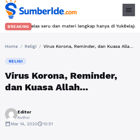
menu
an kelas seru dan materi lengkap hanya di YukBelajar.com. Mulai 
BREAKING
Home
/
Religi
/
Virus Korona, Reminder, dan Kuasa Allah…
RELIGI
Virus Korona, Reminder,
dan Kuasa Allah…
Editor
Author
calendar_today
schedule
Mar 14, 2020
10:51