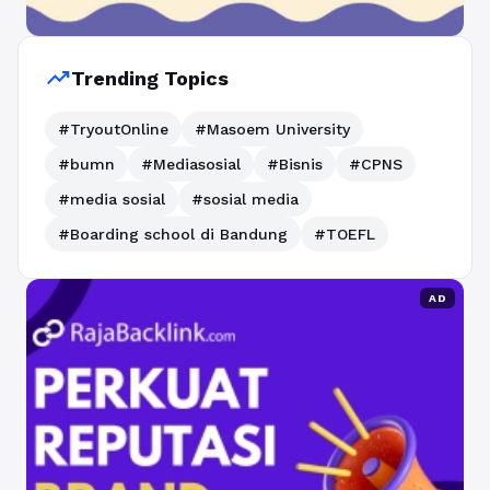
trending_up
Trending Topics
#TryoutOnline
#Masoem University
#bumn
#Mediasosial
#Bisnis
#CPNS
#media sosial
#sosial media
#Boarding school di Bandung
#TOEFL
AD