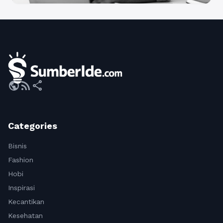
public
rss_feed
share
Categories
Bisnis
Fashion
Hobi
Inspirasi
Kecantikan
Kesehatan