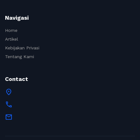
Navigasi
Home
Artikel
Kebijakan Privasi
Tentang Kami
Contact
location_on
call
mail