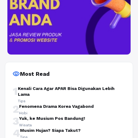
visibility
Most Read
1
Kenali Cara Agar APAR Bisa Digunakan Lebih
Lama
Tips
2
Fenomena Drama Korea Vagabond
Hobi
3
Yuk, ke Musium Pos Bandung!
Wisata
4
Musim Hujan? Siapa Takut?
Tips