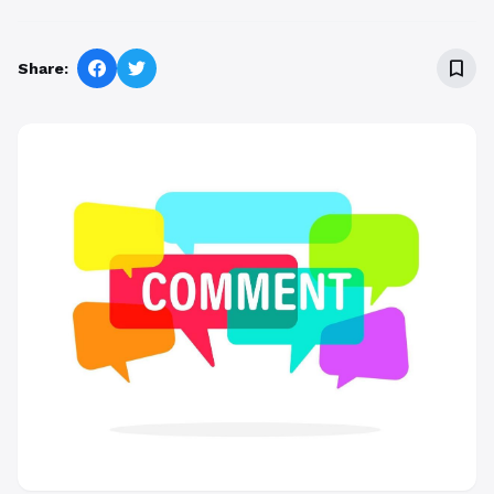
bookmark_border
Share: