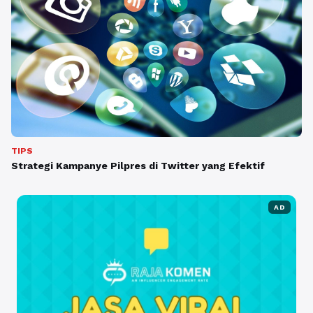
TIPS
Strategi Kampanye Pilpres di Twitter yang Efektif
AD