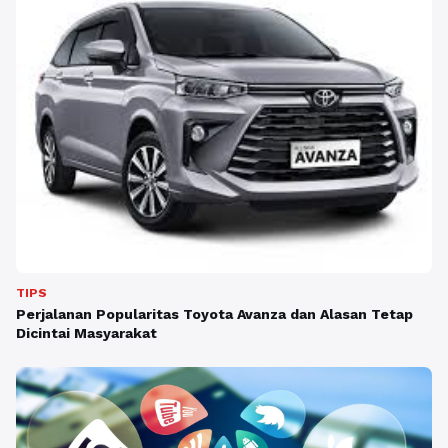
TIPS
Perjalanan Popularitas Toyota Avanza dan Alasan Tetap
Dicintai Masyarakat