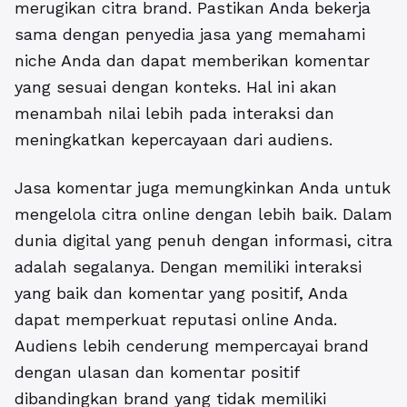
merugikan citra brand. Pastikan Anda bekerja
sama dengan penyedia jasa yang memahami
niche Anda dan dapat memberikan komentar
yang sesuai dengan konteks. Hal ini akan
menambah nilai lebih pada interaksi dan
meningkatkan kepercayaan dari audiens.
Jasa komentar juga memungkinkan Anda untuk
mengelola citra online dengan lebih baik. Dalam
dunia digital yang penuh dengan informasi, citra
adalah segalanya. Dengan memiliki interaksi
yang baik dan komentar yang positif, Anda
dapat memperkuat reputasi online Anda.
Audiens lebih cenderung mempercayai brand
dengan ulasan dan komentar positif
dibandingkan brand yang tidak memiliki