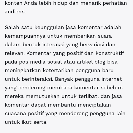
konten Anda lebih hidup dan menarik perhatian
audiens.
Salah satu keunggulan jasa komentar adalah
kemampuannya untuk memberikan suara
dalam bentuk interaksi yang bervariasi dan
relevan. Komentar yang positif dan konstruktif
pada pos media sosial atau artikel blog bisa
meningkatkan ketertarikan pengguna baru
untuk berinteraksi. Banyak pengguna internet
yang cenderung membaca komentar sebelum
mereka memutuskan untuk terlibat, dan jasa
komentar dapat membantu menciptakan
suasana positif yang mendorong pengguna lain
untuk ikut serta.