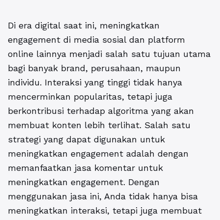
Di era digital saat ini, meningkatkan
engagement di media sosial dan platform
online lainnya menjadi salah satu tujuan utama
bagi banyak brand, perusahaan, maupun
individu. Interaksi yang tinggi tidak hanya
mencerminkan popularitas, tetapi juga
berkontribusi terhadap algoritma yang akan
membuat konten lebih terlihat. Salah satu
strategi yang dapat digunakan untuk
meningkatkan engagement adalah dengan
memanfaatkan
jasa komentar untuk
meningkatkan engagement
. Dengan
menggunakan jasa ini, Anda tidak hanya bisa
meningkatkan interaksi, tetapi juga membuat