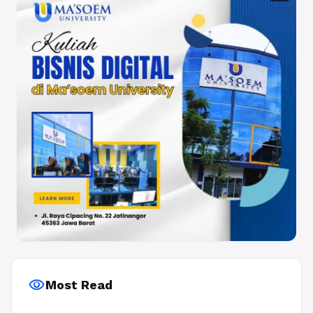
visibility
Most Read