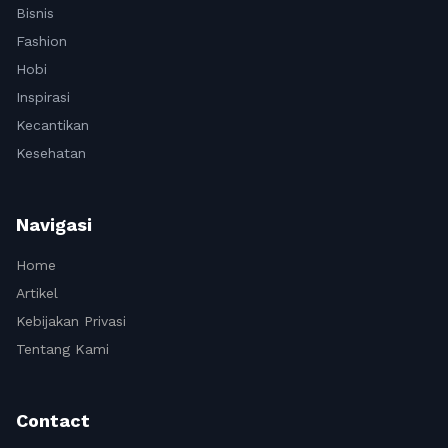
Bisnis
Fashion
Hobi
Inspirasi
Kecantikan
Kesehatan
Navigasi
Home
Artikel
Kebijakan Privasi
Tentang Kami
Contact