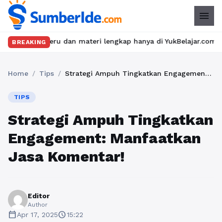
menu
ru dan materi lengkap hanya di YukBelajar.com. Mulai langkah su
BREAKING
Home
/
Tips
/
Strategi Ampuh Tingkatkan Engagement: Manfaatkan Jasa Komentar!
TIPS
Strategi Ampuh Tingkatkan
Engagement: Manfaatkan
Jasa Komentar!
Editor
Author
calendar_today
schedule
Apr 17, 2025
15:22