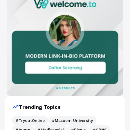
trending_up
Trending Topics
#TryoutOnline
#Masoem University
#bumn
#Mediasosial
#Bisnis
#CPNS