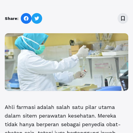
bookmark_border
Share:
Ahli farmasi adalah salah satu pilar utama
dalam sitem perawatan kesehatan. Mereka
tidak hanya berperan sebagai penyedia obat-
obatan saja, tetapi juga bertanggung jawab