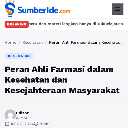
menu
 seru dan materi lengkap hanya di YukBelajar.com. Mulai langkah
BREAKING
Home
/
Kesehatan
/
Peran Ahli Farmasi dalam Kesehatan dan Kesejahteraan Masyarakat
KESEHATAN
Peran Ahli Farmasi dalam
Kesehatan dan
Kesejahteraan Masyarakat
Editor
Author
calendar_today
schedule
Jul 02, 2024
20:49