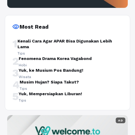
visibility
Most Read
1
Kenali Cara Agar APAR Bisa Digunakan Lebih
Lama
Tips
2
Fenomena Drama Korea Vagabond
Hobi
3
Yuk, ke Musium Pos Bandung!
Wisata
4
Musim Hujan? Siapa Takut?
Tips
5
Yuk, Mempersiapkan Liburan!
Tips
AD