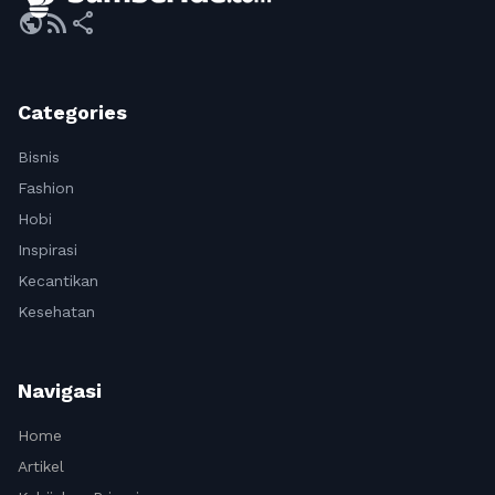
public
rss_feed
share
Categories
Bisnis
Fashion
Hobi
Inspirasi
Kecantikan
Kesehatan
Navigasi
Home
Artikel