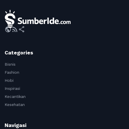
public
rss_feed
share
Categories
Bisnis
Fashion
Hobi
Inspirasi
Kecantikan
Kesehatan
Navigasi