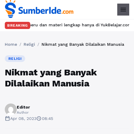
menu
 seru dan materi lengkap hanya di YukBelajar.com. Mulai langkah
BREAKING
Home
/
Religi
/
Nikmat yang Banyak Dilalaikan Manusia
RELIGI
Nikmat yang Banyak
Dilalaikan Manusia
Editor
Author
calendar_today
schedule
Apr 08, 2023
08:45