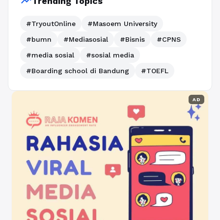
trending_up
Trending Topics
#TryoutOnline
#Masoem University
#bumn
#Mediasosial
#Bisnis
#CPNS
#media sosial
#sosial media
#Boarding school di Bandung
#TOEFL
AD