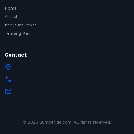
Home
Artikel
Kebijakan Privasi
Tentang Kami
Contact
location_on
call
mail
© 2026 SumberIde.com. All rights reserved.