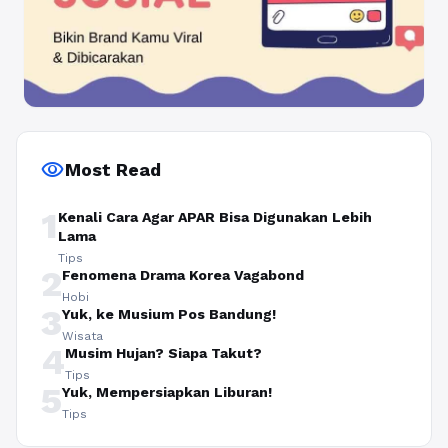
visibility
Most Read
1
Kenali Cara Agar APAR Bisa Digunakan Lebih
Lama
Tips
2
Fenomena Drama Korea Vagabond
Hobi
3
Yuk, ke Musium Pos Bandung!
Wisata
4
Musim Hujan? Siapa Takut?
Tips
5
Yuk, Mempersiapkan Liburan!
Tips