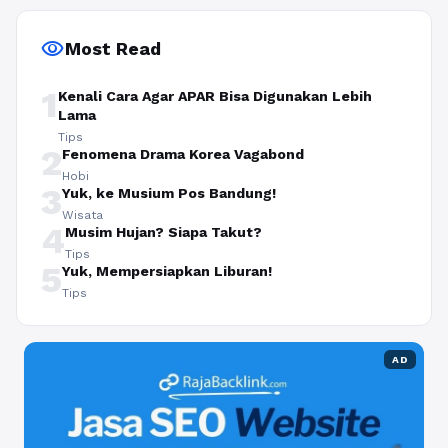
visibility
Most Read
1
Kenali Cara Agar APAR Bisa Digunakan Lebih
Lama
Tips
2
Fenomena Drama Korea Vagabond
Hobi
3
Yuk, ke Musium Pos Bandung!
Wisata
4
Musim Hujan? Siapa Takut?
Tips
5
Yuk, Mempersiapkan Liburan!
Tips
AD