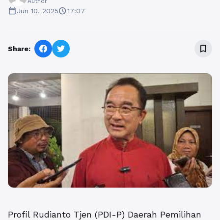
Author
calendar_today
schedule
Jun 10, 2025
17:07
bookmark_border
Share:
Profil Rudianto Tjen (PDI-P) Daerah Pemilihan