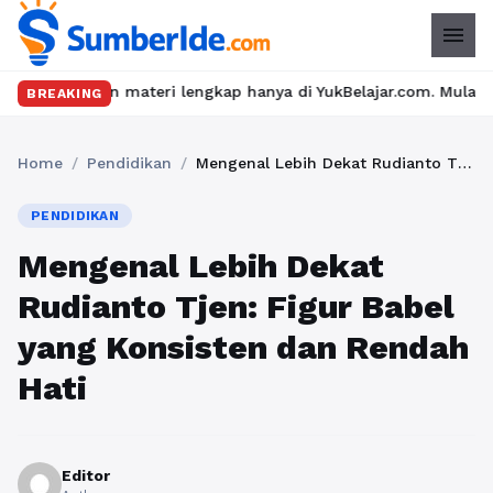
menu
n materi lengkap hanya di YukBelajar.com. Mulai langkah suksesm
BREAKING
Home
/
Pendidikan
/
Mengenal Lebih Dekat Rudianto Tjen: Figur Babel yang Konsisten dan Rendah Hati
PENDIDIKAN
Mengenal Lebih Dekat
Rudianto Tjen: Figur Babel
yang Konsisten dan Rendah
Hati
Editor