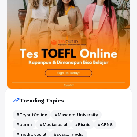
trending_up
Trending Topics
#TryoutOnline
#Masoem University
#bumn
#Mediasosial
#Bisnis
#CPNS
#media sosial
#sosial media