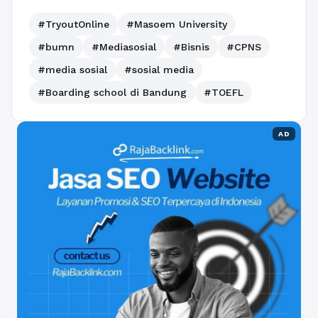
#TryoutOnline
#Masoem University
#bumn
#Mediasosial
#Bisnis
#CPNS
#media sosial
#sosial media
#Boarding school di Bandung
#TOEFL
AD