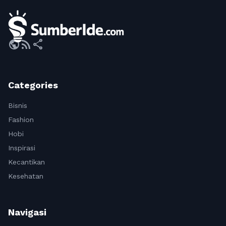
public
rss_feed
share
Categories
Bisnis
Fashion
Hobi
Inspirasi
Kecantikan
Kesehatan
Navigasi