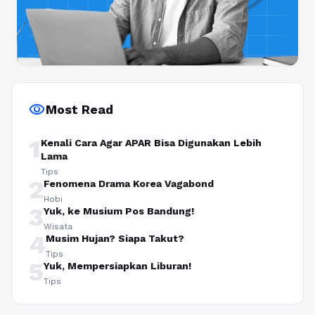
visibility
Most Read
1
Kenali Cara Agar APAR Bisa Digunakan Lebih
Lama
Tips
2
Fenomena Drama Korea Vagabond
Hobi
3
Yuk, ke Musium Pos Bandung!
Wisata
4
Musim Hujan? Siapa Takut?
Tips
5
Yuk, Mempersiapkan Liburan!
Tips