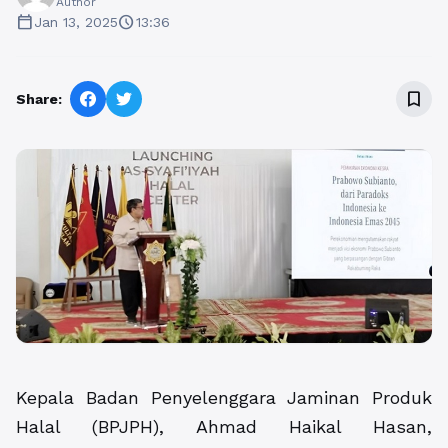
Author
calendar_today
schedule
Jan 13, 2025
13:36
bookmark_border
Share:
Kepala Badan Penyelenggara Jaminan Produk
Halal (BPJPH), Ahmad Haikal Hasan,