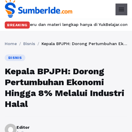
menu
seru dan materi lengkap hanya di YukBelajar.com. Mulai langkah 
BREAKING
Home
/
Bisnis
/
Kepala BPJPH: Dorong Pertumbuhan Ekonomi Hingga 8% Melalui Industri Halal
BISNIS
Kepala BPJPH: Dorong
Pertumbuhan Ekonomi
Hingga 8% Melalui Industri
Halal
Editor