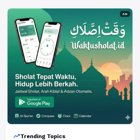
AD
trending_up
Trending Topics