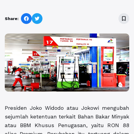
bookmark_border
Share:
Presiden Joko Widodo atau Jokowi mengubah
sejumlah ketentuan terkait Bahan Bakar Minyak
atau BBM Khusus Penugasan, yaitu RON 88
alias Premium. Perubahan itu tertuang dalam