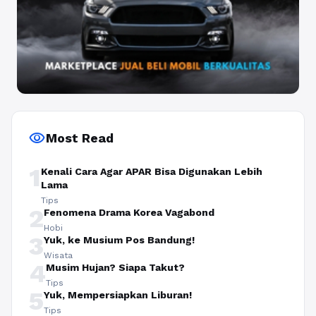
visibility
Most Read
1
Kenali Cara Agar APAR Bisa Digunakan Lebih
Lama
Tips
2
Fenomena Drama Korea Vagabond
Hobi
3
Yuk, ke Musium Pos Bandung!
Wisata
4
Musim Hujan? Siapa Takut?
Tips
5
Yuk, Mempersiapkan Liburan!
Tips