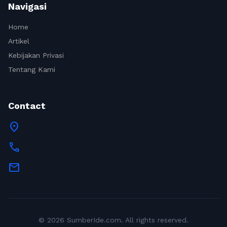
Navigasi
Home
Artikel
Kebijakan Privasi
Tentang Kami
Contact
location_on
call
mail
© 2026 SumberIde.com. All rights reserved.