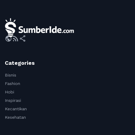
public
rss_feed
share
Categories
Bisnis
Fashion
Hobi
Inspirasi
Kecantikan
Kesehatan