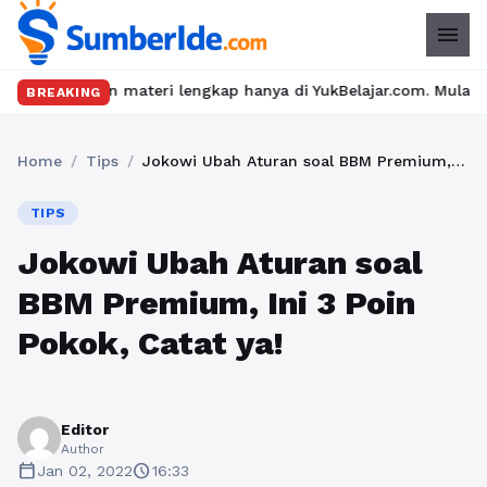
menu
n materi lengkap hanya di YukBelajar.com. Mulai langkah suksesmu
BREAKING
Home
/
Tips
/
Jokowi Ubah Aturan soal BBM Premium, Ini 3 Poin Pokok, Catat ya!
TIPS
Jokowi Ubah Aturan soal
BBM Premium, Ini 3 Poin
Pokok, Catat ya!
Editor
Author
calendar_today
schedule
Jan 02, 2022
16:33