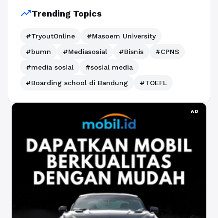
trending_up
Trending Topics
#TryoutOnline
#Masoem University
#bumn
#Mediasosial
#Bisnis
#CPNS
#media sosial
#sosial media
#Boarding school di Bandung
#TOEFL
AD