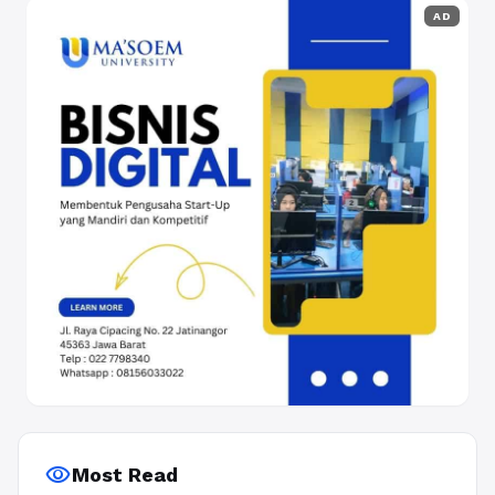
AD
visibility
Most Read