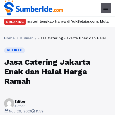
menu
materi lengkap hanya di YukBelajar.com. Mulai langkah suksesmu 
BREAKING
Home
/
Kuliner
/
Jasa Catering Jakarta Enak dan Halal Harga Ramah
KULINER
Jasa Catering Jakarta
Enak dan Halal Harga
Ramah
Editor
Author
calendar_today
schedule
Nov 26, 2021
11:59