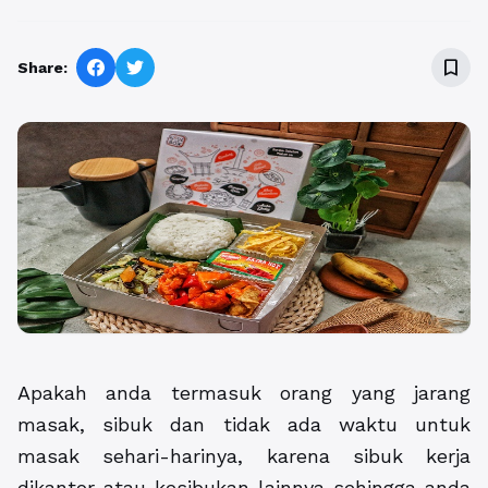
bookmark_border
Share:
Apakah anda termasuk orang yang jarang
masak, sibuk dan tidak ada waktu untuk
masak sehari-harinya, karena sibuk kerja
dikantor atau kesibukan lainnya sehingga anda