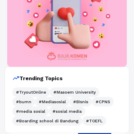
trending_up
Trending Topics
#TryoutOnline
#Masoem University
#bumn
#Mediasosial
#Bisnis
#CPNS
#media sosial
#sosial media
#Boarding school di Bandung
#TOEFL