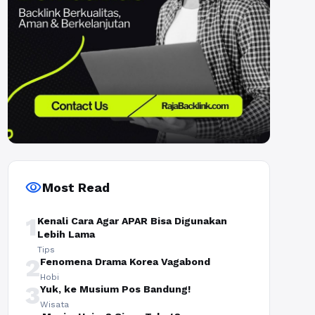
visibility
Most Read
1
Kenali Cara Agar APAR Bisa Digunakan
Lebih Lama
Tips
2
Fenomena Drama Korea Vagabond
Hobi
3
Yuk, ke Musium Pos Bandung!
Wisata