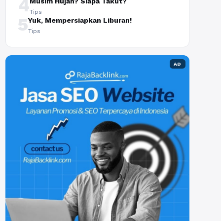
4
Musim Hujan? Siapa Takut?
Tips
5
Yuk, Mempersiapkan Liburan!
Tips
AD