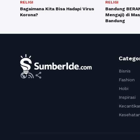
RELIGI
RELIGI
Bagaimana Kita Bisa Hadapi Virus
Bandung BERANI
Korona?
Mengaji) di Mas
Bandung
Catego
Bisnis
public
rss_feed
share
Fashion
Hobi
Inspirasi
Kecantika
Kesehata