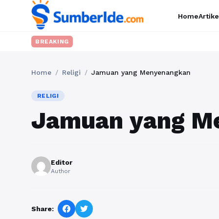
Home
Artike
BREAKING
Home
/
Religi
/
Jamuan yang Menyenangkan
RELIGI
Jamuan yang M
Editor
Author
Share: