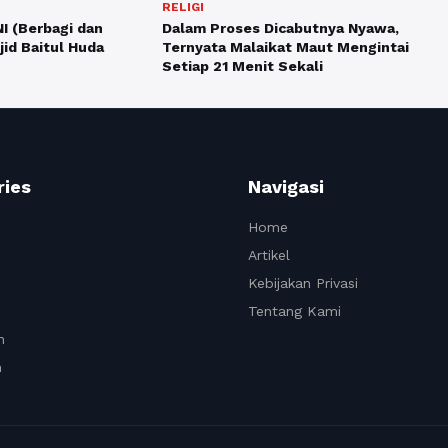
RELIGI
 (Berbagi dan
Dalam Proses Dicabutnya Nyawa,
jid Baitul Huda
Ternyata Malaikat Maut Mengintai
Setiap 21 Menit Sekali
ries
Navigasi
Home
Artikel
Kebijakan Privasi
Tentang Kami
n
n