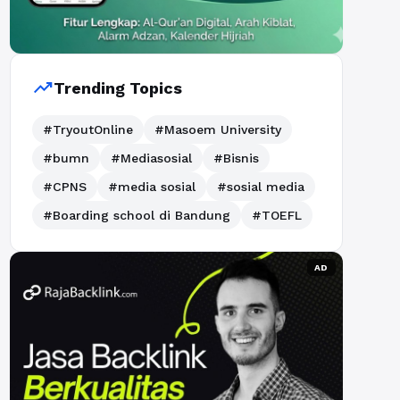
trending_up
Trending Topics
#TryoutOnline
#Masoem University
#bumn
#Mediasosial
#Bisnis
#CPNS
#media sosial
#sosial media
#Boarding school di Bandung
#TOEFL
AD