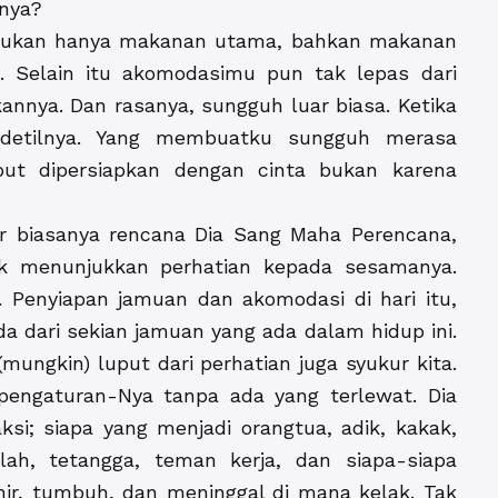
knya?
 Bukan hanya makanan utama, bahkan makanan
 Selain itu akomodasimu pun tak lepas dari
annya. Dan rasanya, sungguh luar biasa. Ketika
n detilnya. Yang membuatku sungguh merasa
ebut dipersiapkan dengan cinta bukan karena
ar biasanya rencana Dia Sang Maha Perencana,
uk menunjukkan perhatian kepada sesamanya.
i’. Penyiapan jamuan dan akomodasi di hari itu,
a dari sekian jamuan yang ada dalam hidup ini.
ungkin) luput dari perhatian juga syukur kita.
pengaturan-Nya tanpa ada yang terlewat. Dia
si; siapa yang menjadi orangtua, adik, kakak,
ah, tetangga, teman kerja, dan siapa-siapa
hir, tumbuh, dan meninggal di mana kelak. Tak