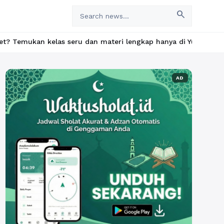
search
las seru dan materi lengkap hanya di YukBelajar.com. Mulai lang
AD