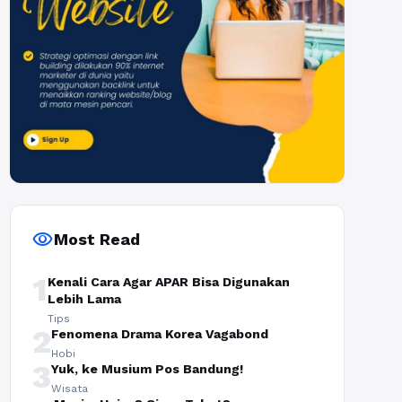
visibility
Most Read
1
Kenali Cara Agar APAR Bisa Digunakan
Lebih Lama
Tips
2
Fenomena Drama Korea Vagabond
Hobi
3
Yuk, ke Musium Pos Bandung!
Wisata