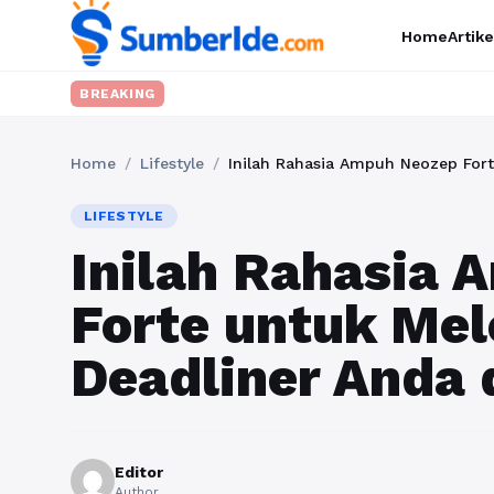
Home
Artike
BREAKING
Home
/
Lifestyle
/
Inilah Rahasia Ampuh Neozep For
LIFESTYLE
Inilah Rahasia
Forte untuk Me
Deadliner Anda
Editor
Author