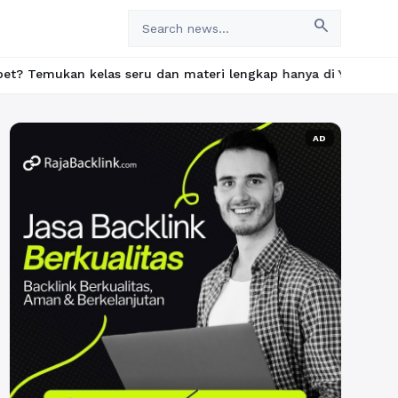
search
as seru dan materi lengkap hanya di YukBelajar.com. Mulai langka
AD