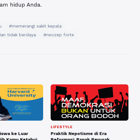
lam hidup Anda.
u
#memerangi sakit kepala
an tidak berdaya
#neozep forte
LIFESTYLE
iswa ke Luar
Praktik Nepotisme di Era
jib Kamu Ketahui
Reformasi: Bapak Perusak