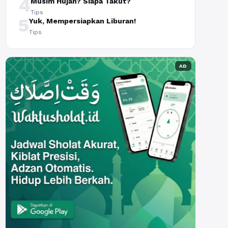
4
Musim Hujan? Siapa Takut?
Tips
5
Yuk, Mempersiapkan Liburan!
Tips
AD