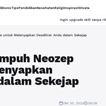
l
Bisnis
Tips
Pendidikan
Kesehatan
Religi
Inspirasi
Wisata
Ingin upgrade skill tanpa ribet? Temukan kel
te untuk Melenyapkan Deadliner Anda dalam Sekejap
 Ampuh Neozep
lenyapkan
 dalam Sekejap
calendar_today
schedule
Okt 20, 2023
09:28