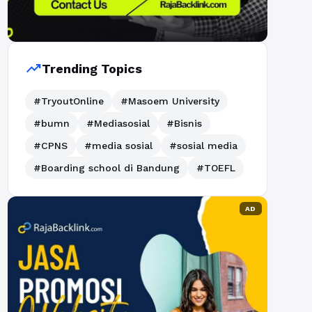
trending_up
Trending Topics
#TryoutOnline
#Masoem University
#bumn
#Mediasosial
#Bisnis
#CPNS
#media sosial
#sosial media
#Boarding school di Bandung
#TOEFL
AD