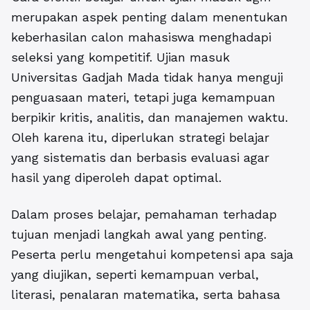
merupakan aspek penting dalam menentukan
keberhasilan calon mahasiswa menghadapi
seleksi yang kompetitif. Ujian masuk
Universitas Gadjah Mada tidak hanya menguji
penguasaan materi, tetapi juga kemampuan
berpikir kritis, analitis, dan manajemen waktu.
Oleh karena itu, diperlukan strategi belajar
yang sistematis dan berbasis evaluasi agar
hasil yang diperoleh dapat optimal.
Dalam proses belajar, pemahaman terhadap
tujuan menjadi langkah awal yang penting.
Peserta perlu mengetahui kompetensi apa saja
yang diujikan, seperti kemampuan verbal,
literasi, penalaran matematika, serta bahasa