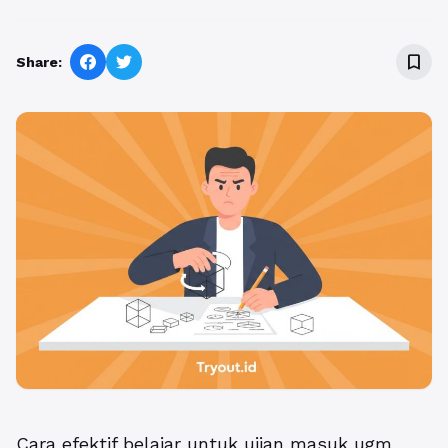
bookmark_border
Share:
Cara efektif belajar untuk ujian masuk
ugm