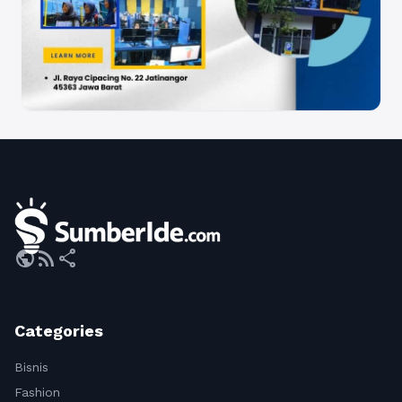
public
rss_feed
share
Categories
Bisnis
Fashion