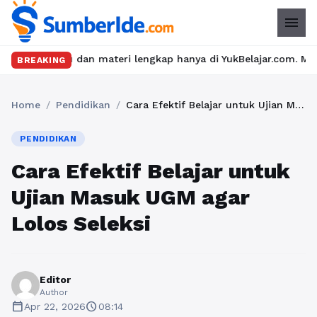
menu
 dan materi lengkap hanya di YukBelajar.com. Mulai langkah suks
BREAKING
Home
/
Pendidikan
/
Cara Efektif Belajar untuk Ujian Masuk UGM agar Lolos Seleksi
PENDIDIKAN
Cara Efektif Belajar untuk
Ujian Masuk UGM agar
Lolos Seleksi
Editor
Author
calendar_today
schedule
Apr 22, 2026
08:14