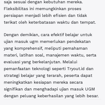
saja sesuai dengan kebutuhan mereka.
Fleksibilitas ini memungkinkan proses
persiapan menjadi lebih efisien dan tidak
terikat oleh keterbatasan waktu dan tempat.
Dengan demikian, cara efektif belajar untuk
ujian masuk ugm memerlukan pendekatan
yang komprehensif, meliputi pemahaman
materi, latihan soal, manajemen waktu, serta
evaluasi yang berkelanjutan. Melalui
pemanfaatan teknologi seperti Tryout.id dan
strategi belajar yang terarah, peserta dapat
meningkatkan kesiapan mereka secara
signifikan dan menghadapi ujian masuk UGM
dengan peluang keberhasilan yang lebih besar.