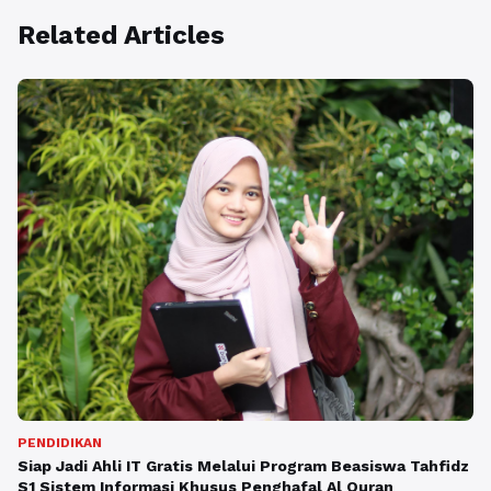
Related Articles
PENDIDIKAN
Siap Jadi Ahli IT Gratis Melalui Program Beasiswa Tahfidz
S1 Sistem Informasi Khusus Penghafal Al Quran