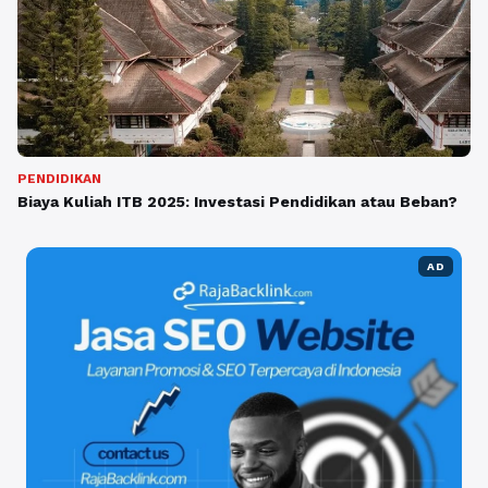
PENDIDIKAN
Biaya Kuliah ITB 2025: Investasi Pendidikan atau Beban?
AD