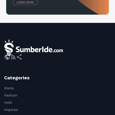
public
rss_feed
share
Categories
Bisnis
Fashion
Hobi
Inspirasi