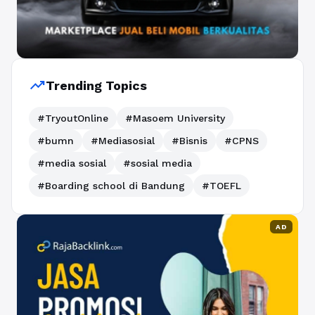
trending_up
Trending Topics
#TryoutOnline
#Masoem University
#bumn
#Mediasosial
#Bisnis
#CPNS
#media sosial
#sosial media
#Boarding school di Bandung
#TOEFL
AD