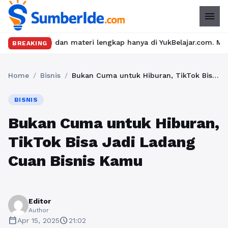
menu
 dan materi lengkap hanya di YukBelajar.com. Mulai langkah sukse
BREAKING
Home
/
Bisnis
/
Bukan Cuma untuk Hiburan, TikTok Bisa Jadi Ladang Cuan Bisnis Kamu
BISNIS
Bukan Cuma untuk Hiburan,
TikTok Bisa Jadi Ladang
Cuan Bisnis Kamu
Editor
Author
calendar_today
schedule
Apr 15, 2025
21:02