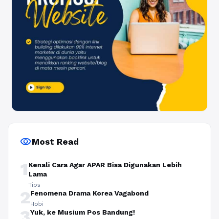
visibility
Most Read
1
Kenali Cara Agar APAR Bisa Digunakan Lebih
Lama
Tips
2
Fenomena Drama Korea Vagabond
Hobi
3
Yuk, ke Musium Pos Bandung!