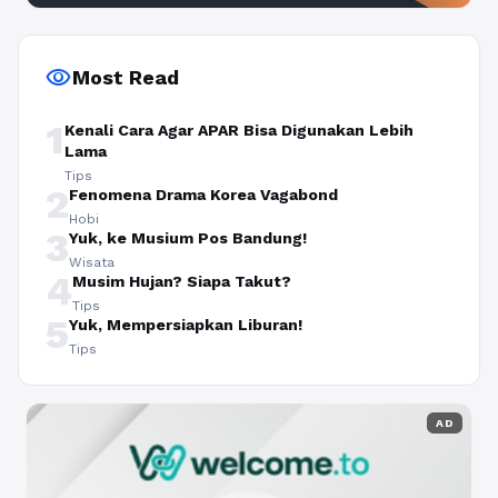
visibility
Most Read
1
Kenali Cara Agar APAR Bisa Digunakan Lebih
Lama
Tips
2
Fenomena Drama Korea Vagabond
Hobi
3
Yuk, ke Musium Pos Bandung!
Wisata
4
Musim Hujan? Siapa Takut?
Tips
5
Yuk, Mempersiapkan Liburan!
Tips
AD