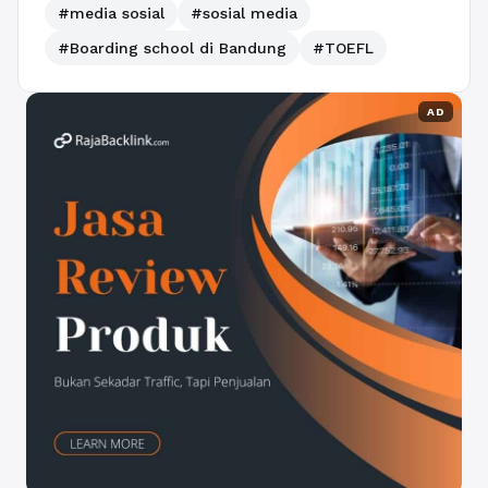
#media sosial
#sosial media
#Boarding school di Bandung
#TOEFL
AD