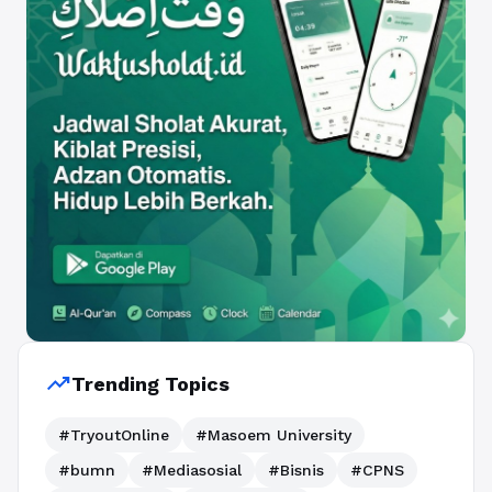
trending_up
Trending Topics
#TryoutOnline
#Masoem University
#bumn
#Mediasosial
#Bisnis
#CPNS