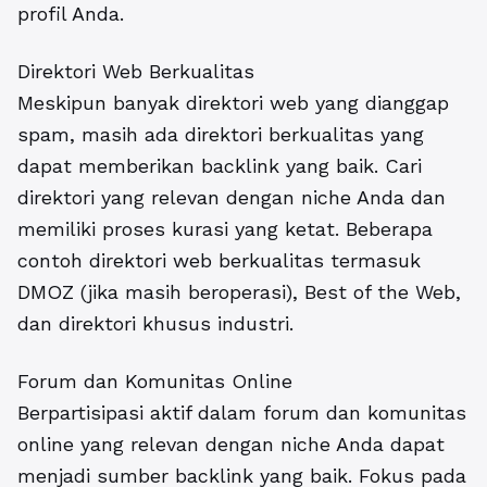
profil Anda.
Direktori Web Berkualitas
Meskipun banyak direktori web yang dianggap
spam, masih ada direktori berkualitas yang
dapat memberikan backlink yang baik. Cari
direktori yang relevan dengan niche Anda dan
memiliki proses kurasi yang ketat. Beberapa
contoh direktori web berkualitas termasuk
DMOZ (jika masih beroperasi), Best of the Web,
dan direktori khusus industri.
Forum dan Komunitas Online
Berpartisipasi aktif dalam forum dan komunitas
online yang relevan dengan niche Anda dapat
menjadi sumber backlink yang baik. Fokus pada